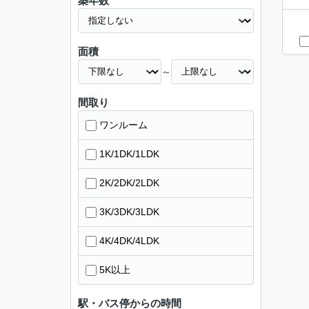
築年数
面積
～
間取り
ワンルーム
1K/1DK/1LDK
2K/2DK/2LDK
3K/3DK/3LDK
4K/4DK/4LDK
5K以上
駅・バス停からの時間