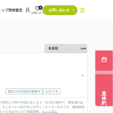
0
トップ
売却査定
お問い合わせ
お気に入り
来店予約
建設住宅性能評価書付
公共下水
の場所に片岡小学校があります。3LDKの物件で、開放感のあ
。モニターから顔が見えるTVインターホン付きです。建物面積
なりかねませんので地盤調査...
もっと見る