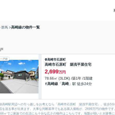
高崎線の物件一覧
ト群馬
戸
一戸建
高崎市
石原町
高崎市石原町 築浅平屋住宅
2,699
万円
78.66㎡ (3LDK) /築1年 /1階建
高崎線
「
高崎
」駅 徒歩24分
線高崎駅周辺への引っ越しをお考えなら「高崎市石原町 築浅平屋住宅」。徒歩5分
活を送る事が出来ます。大事な判断基準でもある購入価格が、2699万円の物件です
8.66㎡でご家族での生活にも十分な広さの物件はこちらです。地盤が弱いと大惨事に