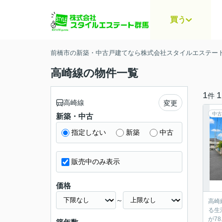
買う
前橋市の新築・中古戸建てなら株式会社スタイルエステー
高崎線の物件一覧
1
1
件
高崎線
変更
中古
新築・中古
指定しない
新築
中古
販売中のみ表示
価格
～
高崎
る生
が7