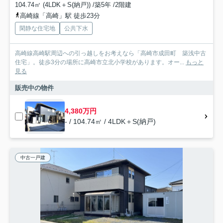
104.74㎡ (4LDK＋S(納戸)) /築5年 /2階建
高崎線「高崎」駅 徒歩23分
閑静な住宅地
公共下水
高崎線高崎駅周辺への引っ越しをお考えなら「高崎市成田町 築浅中古
住宅」。徒歩3分の場所に高崎市立北小学校があります。オー...
もっと
見る
販売中の物件
4,380万円
- / 104.74㎡ / 4LDK＋S(納戸)
中古一戸建