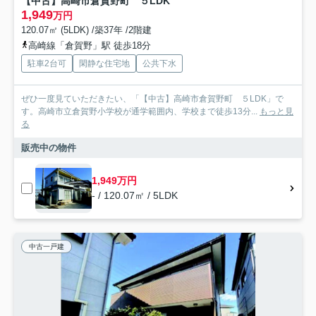
【中古】高崎市倉賀野町 ５LDK
1,949
万円
120.07㎡ (5LDK) /築37年 /2階建
高崎線「倉賀野」駅 徒歩18分
駐車2台可
閑静な住宅地
公共下水
ぜひ一度見ていただきたい、「【中古】高崎市倉賀野町 ５LDK」で
す。高崎市立倉賀野小学校が通学範囲内、学校まで徒歩13分...
もっと見
る
販売中の物件
1,949万円
- / 120.07㎡ / 5LDK
中古一戸建