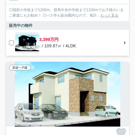
◎国府小学校まで1200ⅿ、群馬中央中学校まで1100ⅿでお子様のいる
ご家庭にもお勧め！ ◎バス停も徒歩圏内なので、免許...
もっと見る
販売中の物件
3,399万円
- / 109.87㎡ / 4LDK
新築一戸建