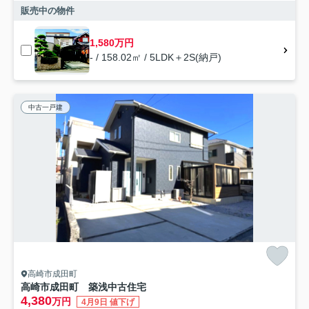
販売中の物件
1,580万円
- / 158.02㎡ / 5LDK＋2S(納戸)
中古一戸建
高崎市成田町
高崎市成田町 築浅中古住宅
4,380
万円
4月9日 値下げ