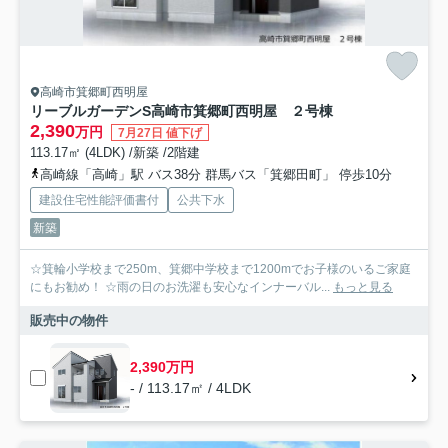
高崎市箕郷町西明屋
リーブルガーデンS高崎市箕郷町西明屋 ２号棟
2,390
万円
7月27日 値下げ
113.17㎡ (4LDK) /新築 /2階建
高崎線「高崎」駅 バス38分 群馬バス「箕郷田町」 停歩10分
建設住宅性能評価書付
公共下水
新築
☆箕輪小学校まで250m、箕郷中学校まで1200mでお子様のいるご家庭
にもお勧め！ ☆雨の日のお洗濯も安心なインナーバル...
もっと見る
販売中の物件
2,390万円
- / 113.17㎡ / 4LDK