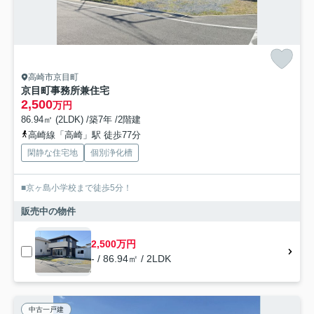
高崎市京目町
京目町事務所兼住宅
2,500
万円
86.94㎡ (2LDK) /築7年 /2階建
高崎線「高崎」駅 徒歩77分
閑静な住宅地
個別浄化槽
■京ヶ島小学校まで徒歩5分！
販売中の物件
2,500万円
- / 86.94㎡ / 2LDK
中古一戸建