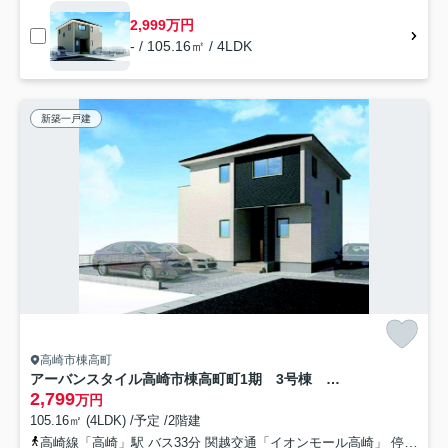
2,999万円
- / 105.16㎡ / 4LDK
新築一戸建
高崎市棟高町
アーバンスタイル高崎市棟高町町1期 3号棟 新築住宅
2,799
万円
105.16㎡ (4LDK) /予定 /2階建
高崎線「高崎」駅 バス33分 関越交通「イオンモール高崎」 停歩11分