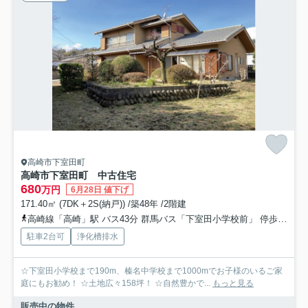
高崎市下室田町
高崎市下室田町 中古住宅
680
万円
6月28日 値下げ
171.40㎡ (7DK＋2S(納戸)) /築48年 /2階建
高崎線「高崎」駅 バス43分 群馬バス「下室田小学校前」 停歩2分
駐車2台可
浄化槽排水
☆下室田小学校まで190m、榛名中学校まで1000mでお子様のいるご家
庭にもお勧め！ ☆土地広々158坪！ ☆自然豊かで...
もっと見る
販売中の物件