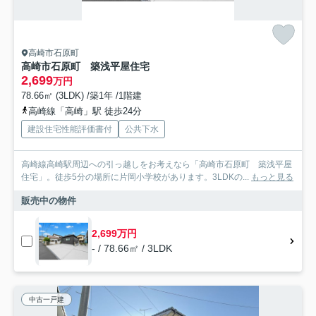
高崎市石原町
高崎市石原町 築浅平屋住宅
2,699
万円
78.66㎡ (3LDK) /築1年 /1階建
高崎線「高崎」駅 徒歩24分
建設住宅性能評価書付
公共下水
高崎線高崎駅周辺への引っ越しをお考えなら「高崎市石原町 築浅平屋
住宅」。徒歩5分の場所に片岡小学校があります。3LDKの...
もっと見る
販売中の物件
2,699万円
- / 78.66㎡ / 3LDK
中古一戸建