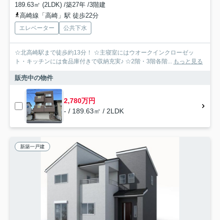
189.63㎡ (2LDK) /築27年 /3階建
高崎線「高崎」駅 徒歩22分
エレベーター
公共下水
☆北高崎駅まで徒歩約13分！ ☆主寝室にはウオークインクローゼッ
ト・キッチンには食品庫付きで収納充実♪ ☆2階・3階各階...
もっと見る
販売中の物件
2,780万円
- / 189.63㎡ / 2LDK
新築一戸建