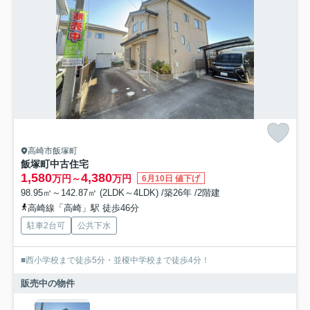
高崎市飯塚町
飯塚町中古住宅
1,580
4,380
万円～
万円
6月10日 値下げ
98.95㎡～142.87㎡ (2LDK～4LDK) /築26年 /2階建
高崎線「高崎」駅 徒歩46分
駐車2台可
公共下水
■西小学校まで徒歩5分・並榎中学校まで徒歩4分！
販売中の物件