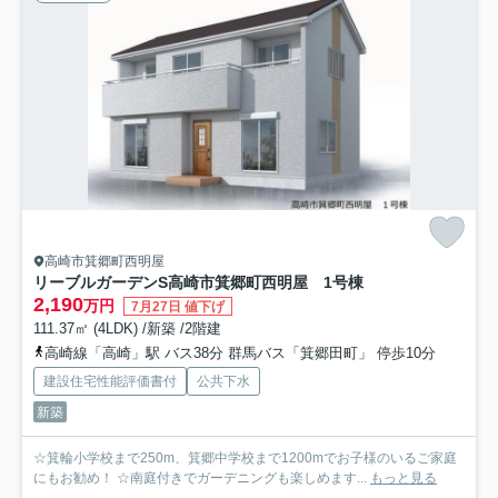
高崎市箕郷町西明屋
リーブルガーデンS高崎市箕郷町西明屋 1号棟
2,190
万円
7月27日 値下げ
111.37㎡ (4LDK) /新築 /2階建
高崎線「高崎」駅 バス38分 群馬バス「箕郷田町」 停歩10分
建設住宅性能評価書付
公共下水
新築
☆箕輪小学校まで250m、箕郷中学校まで1200mでお子様のいるご家庭
にもお勧め！ ☆南庭付きでガーデニングも楽しめます...
もっと見る