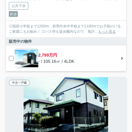
公共下水
新築
◎国府小学校まで1200ⅿ、群馬中央中学校まで1100ⅿでお子様のいる
ご家庭にもお勧め！ ◎バス停も徒歩圏内なので、免許...
もっと見る
販売中の物件
2,799万円
- / 105.16㎡ / 4LDK
中古一戸建