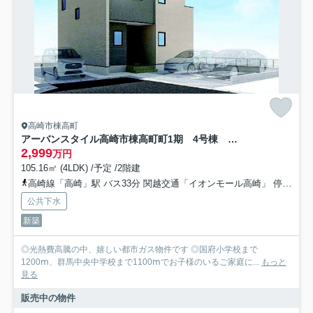
高崎市棟高町
アーバンスタイル高崎市棟高町町1期 4号棟 新築住宅
2,999
万円
105.16㎡ (4LDK) /予定 /2階建
高崎線「高崎」駅 バス33分 関越交通「イオンモール高崎」 停歩11分
公共下水
新築
◎光熱費高騰の中、嬉しい都市ガス物件です ◎国府小学校まで
1200ⅿ、群馬中央中学校まで1100ⅿでお子様のいるご家庭に...
もっと
見る
販売中の物件