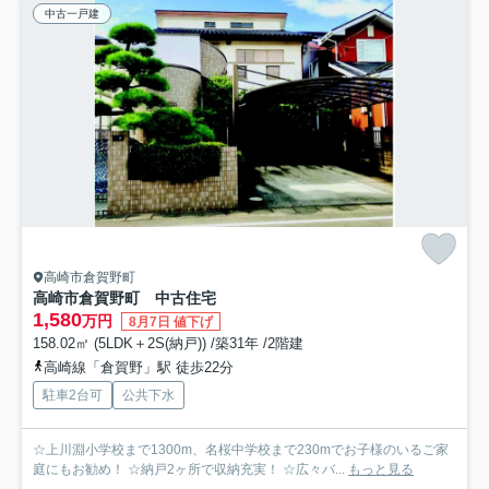
中古一戸建
高崎市倉賀野町
高崎市倉賀野町 中古住宅
1,580
万円
8月7日 値下げ
158.02㎡ (5LDK＋2S(納戸)) /築31年 /2階建
高崎線「倉賀野」駅 徒歩22分
駐車2台可
公共下水
☆上川淵小学校まで1300m、名桜中学校まで230mでお子様のいるご家
庭にもお勧め！ ☆納戸2ヶ所で収納充実！ ☆広々バ...
もっと見る