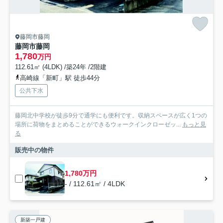
藤岡市藤岡
藤岡市藤岡
1,780
万円
112.61㎡ (4LDK) /築24年 /2階建
高崎線「新町」駅 徒歩44分
公共下水
藤岡北中学校が徒歩9分で通学にも便利です。収納スペースが広く1つの
場所に荷物をまとめることができるウォークインクローゼッ...
もっと見
る
販売中の物件
1,780万円
- / 112.61㎡ / 4LDK
新築一戸建