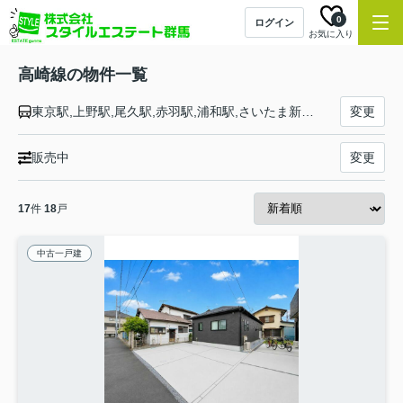
0
ログイン
お気に入り
高崎線の物件一覧
東京駅,上野駅,尾久駅,赤羽駅,浦和駅,さいたま新都心駅,大宮駅,宮原駅,上尾駅,北上尾駅,桶川駅,北本駅,鴻巣駅,北鴻巣駅,吹上駅,行田駅,熊谷駅,籠原駅,深谷駅,岡部駅,本庄駅,神保原駅,新町駅,倉賀野駅,高崎駅
変更
販売中
変更
17
件
18
戸
中古一戸建