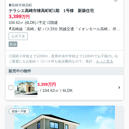
高崎市棟高町
テラシエ高崎市棟高町町1期 1号棟 新築住宅
3,399
万円
104.62㎡ (4LDK) /予定 /2階建
高崎線「高崎」駅 バス33分 関越交通「イオンモール高崎」 停歩11分
公共下水
新築
◎国府小学校まで1200ⅿ、群馬中央中学校まで1100ⅿでお子様のいる
ご家庭にもお勧め！ ◎バス停も徒歩圏内なので、免許...
もっと見る
販売中の物件
3,399万円
- / 104.62㎡ / 4LDK
新築一戸建