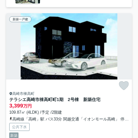
新築一戸建
高崎市棟高町
テラシエ高崎市棟高町町1期 2号棟 新築住宅
3,399
万円
109.87㎡ (4LDK) /予定 /2階建
高崎線「高崎」駅 バス33分 関越交通「イオンモール高崎」 停歩11分
公共下水
新築