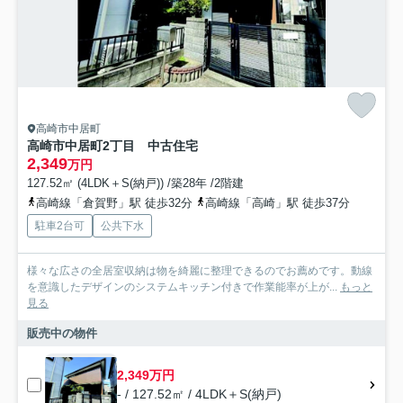
高崎市中居町
高崎市中居町2丁目 中古住宅
2,349
万円
127.52㎡ (4LDK＋S(納戸)) /築28年 /2階建
高崎線「倉賀野」駅 徒歩32分
高崎線「高崎」駅 徒歩37分
駐車2台可
公共下水
様々な広さの全居室収納は物を綺麗に整理できるのでお薦めです。動線
を意識したデザインのシステムキッチン付きで作業能率が上が...
もっと
見る
販売中の物件
2,349万円
- / 127.52㎡ / 4LDK＋S(納戸)