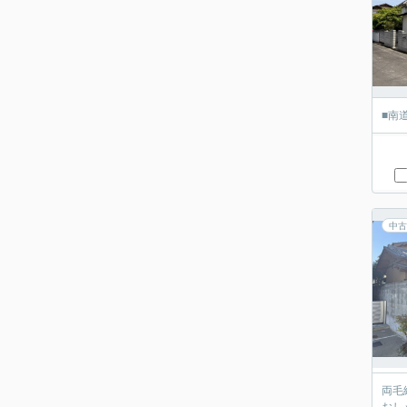
■南
中古
両毛