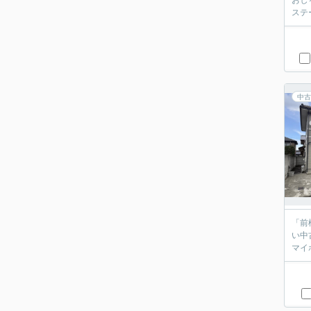
おし
ステ
中古
「前
い中
マイ