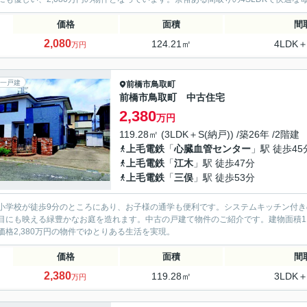
価格
面積
間
2,080
124.21㎡
4LDK＋
万円
一戸建
前橋市
鳥取町
前橋市鳥取町 中古住宅
2,380
万円
119.28㎡ (3LDK＋S(納戸)) /築26年 /2階建
上毛電鉄
「
心臓血管センター
」駅 徒歩45
上毛電鉄
「
江木
」駅 徒歩47分
上毛電鉄
「
三俣
」駅 徒歩53分
小学校が徒歩9分のところにあり、お子様の通学も便利です。システムキッチン付
目にも映える緑豊かなお庭を造れます。中古の戸建て物件のご紹介です。建物面積11
価格2,380万円の物件でゆとりある生活を実現。
価格
面積
間
2,380
119.28㎡
3LDK＋
万円