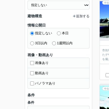
中古
建物構造
追加する
情報公開日
指定しない
本日
3日以内
1週間以内
市街
画像・動画あり
たデ
を備
画像あり
動画あり
パノラマあり
中古
条件
条件