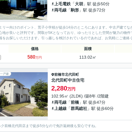
上毛電鉄
「
大胡
」駅 徒歩50分
両毛線
「
駒形
」駅 徒歩72分
ミリー向けのポイント、荒子小学校が徒歩14分のところにあります。中古戸建てなが
心地が良いと評判です。間取が5Kとなっており、ゆったりとした空間が魅力の物件
報をお探しいただけます。引っ越しを検討されているのであれば、お気軽にご連絡
価格
面積
580
113.02㎡
万円
一戸建
前橋市
北代田町
北代田町中古住宅
2,280
万円
102.95㎡ (2LDK) /築8年 /2階建
両毛線
「
前橋
」駅 徒歩47分
上越線
「
群馬総社
」駅 徒歩60分
ルク前橋北代田店まで徒歩5分なので免許返納後も安心ですね。