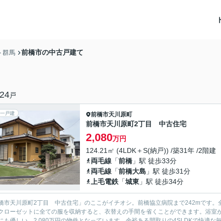
前橋市の中古戸建て
ト群馬
24
戸
一戸建
前橋市
天川原町
前橋市天川原町2丁目 中古住宅
2,080
万円
124.21㎡ (4LDK＋S(納戸)) /築31年 /2階建
両毛線
「
前橋
」駅 徒歩33分
両毛線
「
前橋大島
」駅 徒歩31分
上毛電鉄
「
城東
」駅 徒歩34分
橋市天川原町2丁目 中古住宅」のここがイチオシ。前橋協立病院まで242mです。
クローゼットに全ての服を収納すると、衣替えの手間を省くことができます。浴室
にも優しい、2,080万円の物件となっています。余裕ある間取りの4SLDKで快適な