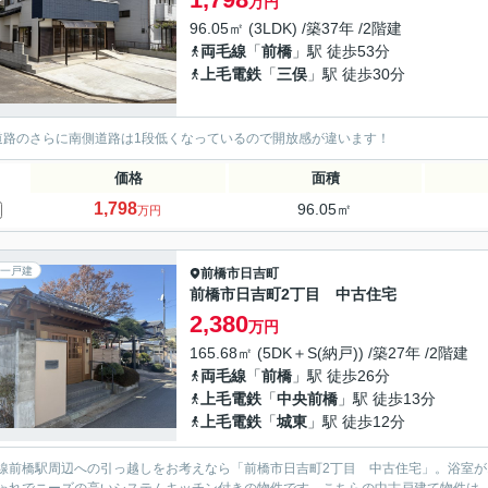
万円
96.05㎡ (3LDK) /築37年 /2階建
両毛線
「
前橋
」駅 徒歩53分
上毛電鉄
「
三俣
」駅 徒歩30分
道路のさらに南側道路は1段低くなっているので開放感が違います！
価格
面積
1,798
96.05㎡
万円
一戸建
前橋市
日吉町
前橋市日吉町2丁目 中古住宅
2,380
万円
165.68㎡ (5DK＋S(納戸)) /築27年 /2階建
両毛線
「
前橋
」駅 徒歩26分
上毛電鉄
「
中央前橋
」駅 徒歩13分
上毛電鉄
「
城東
」駅 徒歩12分
線前橋駅周辺への引っ越しをお考えなら「前橋市日吉町2丁目 中古住宅」。浴室が