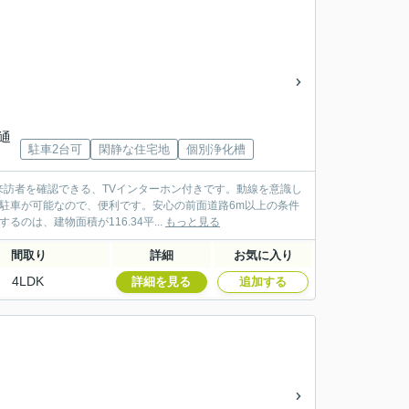
交通
駐車2台可
閑静な住宅地
個別浄化槽
訪者を確認できる、TVインターホン付きです。動線を意識し
駐車が可能なので、便利です。安心の前面道路6m以上の条件
は、建物面積が116.34平...
もっと見る
間取り
詳細
お気に入り
4LDK
詳細を見る
追加する