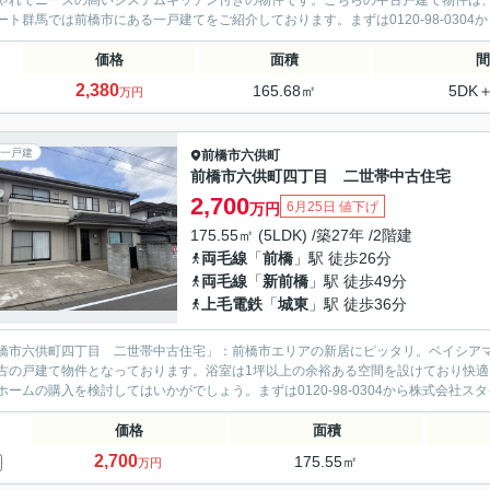
ゃれでニーズの高いシステムキッチン付きの物件です。こちらの中古戸建て物件は
ート群馬では前橋市にある一戸建てをご紹介しております。まずは0120-98-0304
価格
面積
間
2,380
165.68㎡
5DK
万円
一戸建
前橋市
六供町
前橋市六供町四丁目 二世帯中古住宅
2,700
6月25日 値下げ
万円
175.55㎡ (5LDK) /築27年 /2階建
両毛線
「
前橋
」駅 徒歩26分
両毛線
「
新前橋
」駅 徒歩49分
上毛電鉄
「
城東
」駅 徒歩36分
橋市六供町四丁目 二世帯中古住宅」：前橋市エリアの新居にピッタリ。ベイシア
古の戸建て物件となっております。浴室は1坪以上の余裕ある空間を設けており快
ホームの購入を検討してはいかがでしょう。まずは0120-98-0304から株式会社スタ
価格
面積
2,700
175.55㎡
万円