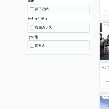
収納
床下収納
セキュリティ
中古
複層ガラス
その他
南向き
■ご
中古