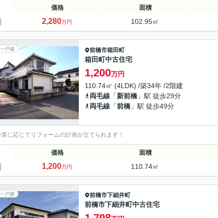
価格
面積
2,280
102.95㎡
万円
一戸建
前橋市
箱田町
箱田町中古住宅
1,200
万円
110.74㎡ (4LDK) /築34年 /2階建
両毛線
「
新前橋
」駅 徒歩29分
両毛線
「
前橋
」駅 徒歩49分
予算に応じてリフォームの計画が立てられます！
価格
面積
1,200
110.74㎡
万円
一戸建
前橋市
下細井町
前橋市下細井町中古住宅
1,798