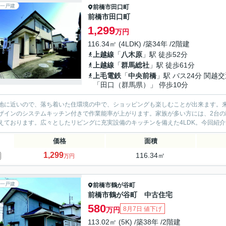
一戸建
前橋市
田口町
前橋市田口町
1,299
万円
116.34㎡ (4LDK) /築34年 /2階建
上越線
「
八木原
」駅 徒歩52分
上越線
「
群馬総社
」駅 徒歩61分
上毛電鉄
「
中央前橋
」駅 バス24分 関越
「田口（群馬県）」 停歩10分
地に近いので、落ち着いた住環境の中で、ショッピングも楽しむことが出来ます。来
ザインのシステムキッチン付きで作業能率が上がります。家族が多い方には、2台の
えております。広々としたリビングに充実設備のキッチンを備えた4LDK。今回紹介するの
価格
面積
1,299
116.34㎡
万円
一戸建
前橋市
鶴が谷町
前橋市鶴が谷町 中古住宅
580
8月7日 値下げ
万円
113.02㎡ (5K) /築38年 /2階建