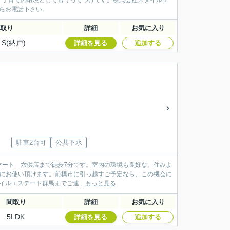
、子育ての環境としてもうってつけです。株式会社スタイルエ
からお電話下さい。
取り
詳細
お気に入り
＋S(納戸)
詳細を見る
追加する
駐車2台可
公共下水
マート 六供店まで徒歩7分です。室内の環境も良好な、住みよ
適にお使い頂けます。前橋市に引っ越すご予定なら、この機会に
イルエステート群馬までご連...
もっと見る
間取り
詳細
お気に入り
5LDK
詳細を見る
追加する