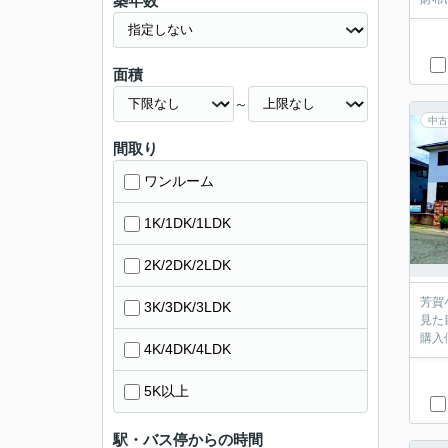
築年数
面積
～
中古
間取り
ワンルーム
1K/1DK/1LDK
2K/2DK/2LDK
芳賀
3K/3DK/3LDK
見た
購入
4K/4DK/4LDK
5K以上
駅・バス停からの時間