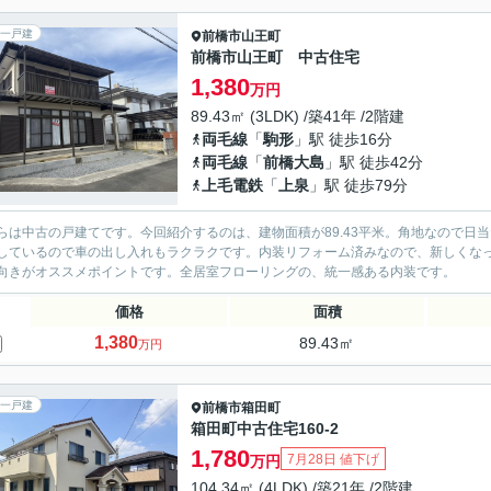
一戸建
前橋市
山王町
前橋市山王町 中古住宅
1,380
万円
89.43㎡ (3LDK) /築41年 /2階建
両毛線
「
駒形
」駅 徒歩16分
両毛線
「
前橋大島
」駅 徒歩42分
上毛電鉄
「
上泉
」駅 徒歩79分
らは中古の戸建てです。今回紹介するのは、建物面積が89.43平米。角地なので日
しているので車の出し入れもラクラクです。内装リフォーム済みなので、新しくな
向きがオススメポイントです。全居室フローリングの、統一感ある内装です。
価格
面積
1,380
89.43㎡
万円
一戸建
前橋市
箱田町
箱田町中古住宅160-2
1,780
7月28日 値下げ
万円
104.34㎡ (4LDK) /築21年 /2階建