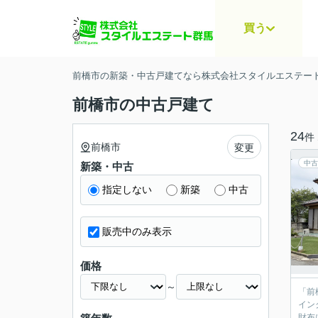
買う
前橋市の新築・中古戸建てなら株式会社スタイルエステー
前橋市の中古戸建て
24
件
前橋市
変更
中古
新築・中古
指定しない
新築
中古
販売中のみ表示
価格
～
「前
イン
財布