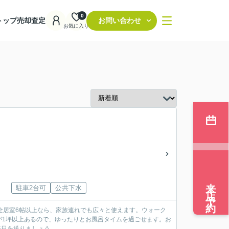
0
トップ
売却査定
お問い合わせ
お気に入り
来店予約
駐車2台可
公共下水
全居室6帖以上なら、家族連れでも広々と使えます。ウォーク
が1坪以上あるので、ゆったりとお風呂タイムを過ごせます。お
毎日を送りましょう。