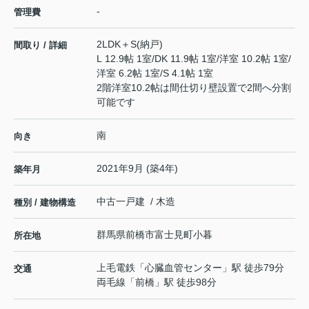
-
管理費
2LDK＋S(納戸)
間取り / 詳細
L 12.9帖 1室
/
DK 11.9帖 1室
/
洋室 10.2帖 1室
/
洋室 6.2帖 1室
/
S 4.1帖 1室
2階洋室10.2帖は間仕切り壁設置で2間へ分割
可能です
南
向き
2021年9月 (築4年)
築年月
中古一戸建 / 木造
種別 / 建物構造
群馬県
前橋市
富士見町小暮
所在地
上毛電鉄
「
心臓血管センター
」駅 徒歩79分
交通
両毛線
「
前橋
」駅 徒歩98分