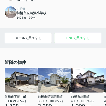
小学校
前橋市立時沢小学校
1478ｍ（19分）
メールで共有する
LINEで共有する
近隣の物件
前橋市下細井町
前橋市稲荷新田町
前橋市箱田町
3LDK (96.05㎡)
3SLDK (101.85㎡)
4LDK (110.74㎡)
4