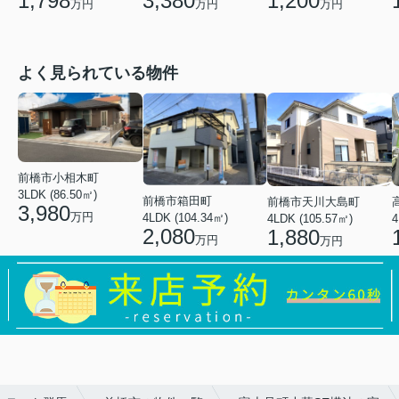
1,798
3,380
1,200
万円
万円
万円
よく見られている物件
前橋市小相木町
3LDK (86.50㎡)
前橋市箱田町
前橋市天川大島町
3,980
万円
4LDK (104.34㎡)
4LDK (105.57㎡)
4
2,080
1,880
万円
万円