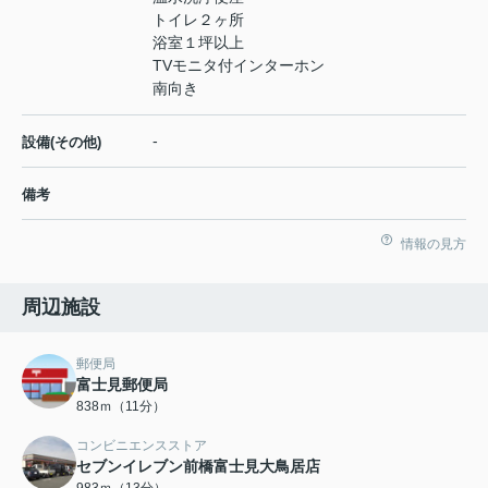
トイレ２ヶ所
浴室１坪以上
TVモニタ付インターホン
南向き
-
設備(その他)
備考
情報の見方
周辺施設
郵便局
富士見郵便局
838ｍ（11分）
コンビニエンスストア
セブンイレブン前橋富士見大鳥居店
983ｍ（13分）