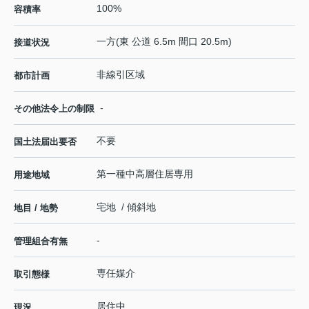
100%
容積率
一方(東 公道 6.5m 間口 20.5m)
接道状況
非線引区域
都市計画
-
その他法令上の制限
不要
国土法届出要否
第一種中高層住居専用
用途地域
宅地 / 傾斜地
地目 / 地勢
-
管理組合有無
専任媒介
取引態様
居住中
現況