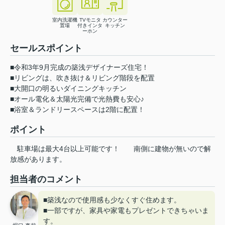
室内洗濯機
TVモニタ
カウンター
置場
付きインタ
キッチン
ーホン
セールスポイント
■令和3年9月完成の築浅デザイナーズ住宅！
■リビングは、吹き抜け＆リビング階段を配置
■大開口の明るいダイニングキッチン
■オール電化＆太陽光完備で光熱費も安心♪
■浴室＆ランドリースペースは2階に配置！
ポイント
駐車場は最大4台以上可能です！
南側に建物が無いので解
放感があります。
担当者のコメント
■築浅なので使用感も少なくすぐ住めます。
■一部ですが、家具や家電もプレゼントできちゃいま
す。