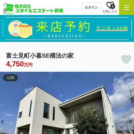
0
ログイン
お気に入り
富士見町小暮SE構法の家
4,750
万円
1
/
28