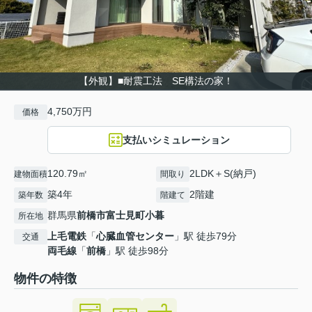
【外観】■耐震工法 SE構法の家！
4,750万円
価格
支払いシミュレーション
120.79㎡
2LDK＋S(納戸)
建物面積
間取り
築4年
2階建
築年数
階建て
群馬県
前橋市
富士見町小暮
所在地
上毛電鉄
「
心臓血管センター
」駅 徒歩79分
交通
両毛線
「
前橋
」駅 徒歩98分
物件の特徴