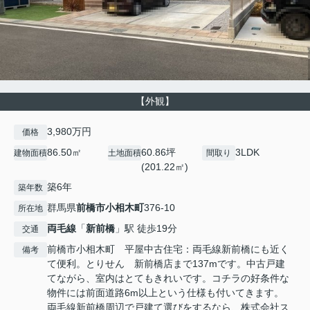
【外観】
3,980万円
価格
86.50㎡
60.86坪
3LDK
建物面積
土地面積
間取り
(201.22㎡)
築6年
築年数
群馬県
前橋市
小相木町
376-10
所在地
両毛線
「
新前橋
」駅 徒歩19分
交通
前橋市小相木町 平屋中古住宅：両毛線新前橋にも近く
備考
て便利。とりせん 新前橋店まで137mです。中古戸建
てながら、室内はとてもきれいです。コチラの好条件な
物件には前面道路6m以上という仕様も付いてきます。
両毛線新前橋周辺で戸建て選びをするなら、株式会社ス