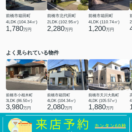
前橋市箱田町
前橋市北代田町
前橋市箱田町
4LDK (104.34㎡)
2LDK (102.95㎡)
4LDK (110.74㎡)
2
1,780
2,280
1,200
万円
万円
万円
よく見られている物件
前橋市小相木町
前橋市箱田町
前橋市天川大島町
3LDK (86.50㎡)
4LDK (104.34㎡)
4LDK (105.57㎡)
4
3,980
2,080
1,880
万円
万円
万円