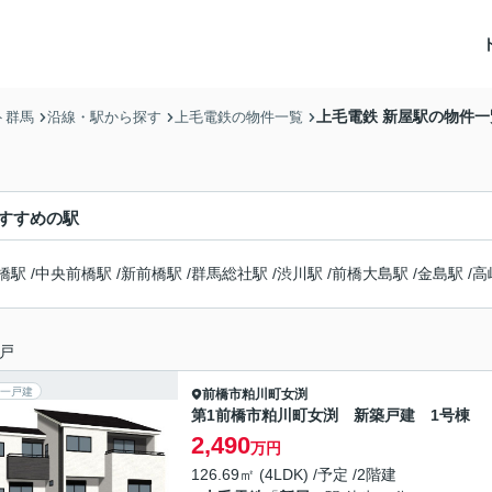
上毛電鉄 新屋駅の物件一
ト群馬
沿線・駅から探す
上毛電鉄の物件一覧
すすめの駅
橋駅
/
中央前橋駅
/
新前橋駅
/
群馬総社駅
/
渋川駅
/
前橋大島駅
/
金島駅
/
高
戸
一戸建
前橋市
粕川町女渕
第1前橋市粕川町女渕 新築戸建 1号棟
2,490
万円
126.69㎡ (4LDK) /予定 /2階建