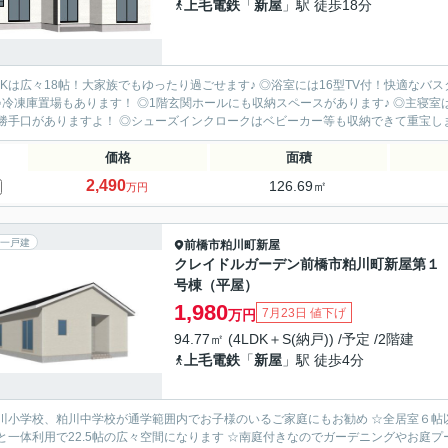
上毛電鉄
「
新屋
」駅 徒歩18分
DKは広々18帖！大家族でもゆったり過ごせます♪ ◎浴室には16型TV付！快適な
♪冷凍庫置場もあります！ ◎1階玄関ホールにも収納スペースがあります♪ ◎主寝室
勝手口がありますよ！ ◎シューズインクロークはベビーカー等も収納できて重宝します
価格
面積
2,490
126.69㎡
万円
一戸建
前橋市
粕川町新屋
クレイドルガーデン前橋市粕川町新屋第１
号棟（平屋）
1,980
7月23日 値下げ
万円
94.77㎡ (4LDK＋S(納戸)) /予定 /2階建
上毛電鉄
「
新屋
」駅 徒歩4分
川小学校、粕川中学校が通学範囲内でお子様のいるご家庭にもお勧め ☆全居室６帖以上
と一体利用で22.5帖の広々空間になります ☆南庭付きなのでガーデニングやお庭