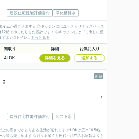
建設住宅性能評価書付
浄化槽排水
バスタイムが過ごせます☆ ◎キッチンにはユーティリティスペース
は12帖でゆったりした設計です！ ◎キッチンにはゴミ出しに便
よ♪ ◎トイレ...
もっと見る
間取り
詳細
お気に入り
4LDK
詳細を見る
追加する
新築
 ２
建設住宅性能評価書付
公共下水
の広さでゆとりある生活が送れます ☆LDKは広々16.5帖。
プール等も楽しめます ☆月々返済４万円代～現在のお家賃よりも