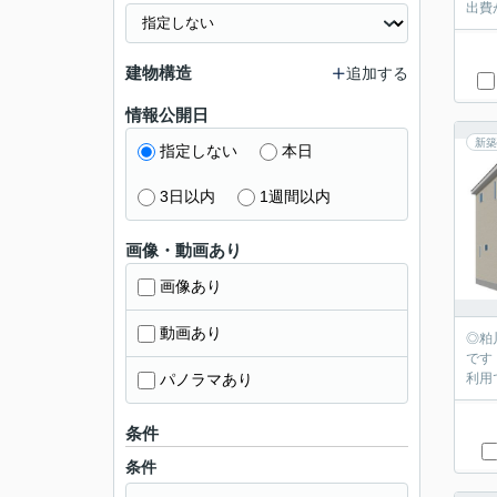
出費
建物構造
追加する
情報公開日
新築
指定しない
本日
3日以内
1週間以内
画像・動画あり
画像あり
動画あり
◎粕
です
パノラマあり
利用
条件
条件