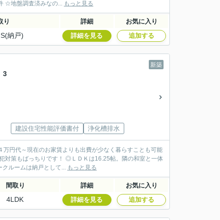
☆地盤調査済みなの...
もっと見る
取り
詳細
お気に入り
S(納戸)
詳細を見る
追加する
新築
 3
建設住宅性能評価書付
浄化槽排水
４万円代～現在のお家賃よりも出費が少なく暮らすことも可能
対策もばっちりです！ ◎ＬＤＫは16.25帖。隣の和室と一体
クルームは納戸として...
もっと見る
間取り
詳細
お気に入り
4LDK
詳細を見る
追加する