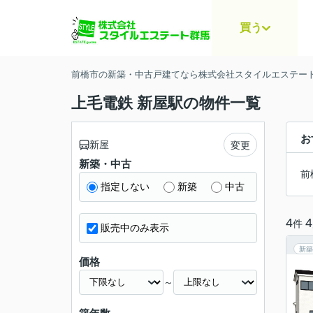
買う
前橋市の新築・中古戸建てなら株式会社スタイルエステー
上毛電鉄 新屋駅の物件一覧
お
新屋
変更
新築・中古
前
指定しない
新築
中古
4
4
件
販売中のみ表示
新築
価格
～