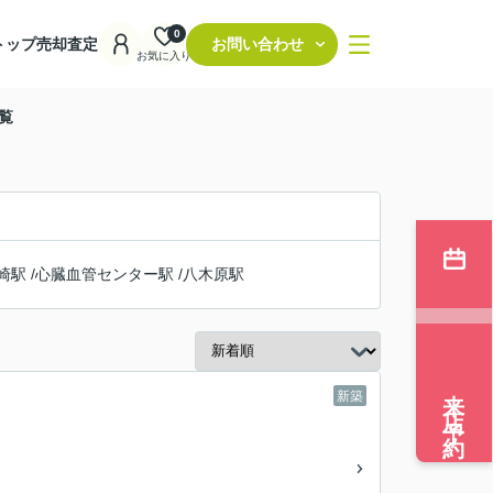
0
トップ
売却査定
お問い合わせ
お気に入り
覧
崎駅
/
心臓血管センター駅
/
八木原駅
来店予約
新築