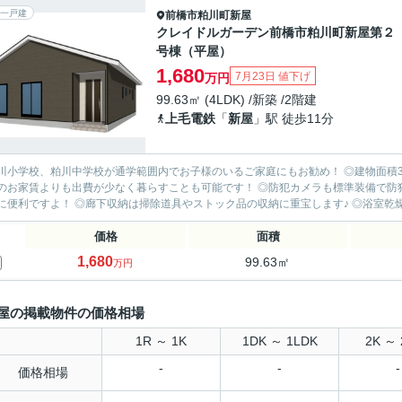
一戸建
前橋市
粕川町新屋
クレイドルガーデン前橋市粕川町新屋第２
号棟（平屋）
1,680
7月23日 値下げ
万円
99.63㎡ (4LDK) /新築 /2階建
上毛電鉄
「
新屋
」駅 徒歩11分
川小学校、粕川中学校が通学範囲内でお子様のいるご家庭にもお勧め！ ◎建物面積3
のお家賃よりも出費が少なく暮らすことも可能です！ ◎防犯カメラも標準装備で防
に便利ですよ！ ◎廊下収納は掃除道具やストック品の収納に重宝します♪ ◎浴室乾燥
価格
面積
1,680
99.63㎡
万円
屋の掲載物件の価格相場
1R ～ 1K
1DK ～ 1LDK
2K ～ 
-
-
-
価格相場