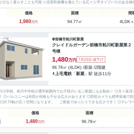
が少なく暮らすことも可能 ☆浴室乾燥機を備えている広々１坪タイプバスのある物件 
価格
面積
間
1,980
94.77㎡
4LDK＋
万円
一戸建
前橋市
粕川町新屋
クレイドルガーデン前橋市粕川町新屋第２
号棟
1,480
7月23日 値下げ
万円
96.78㎡ (4LDK) /新築 /2階建
上毛電鉄
「
新屋
」駅 徒歩11分
川小学校、粕川中学校が通学範囲内でお子様のいるご家庭にもお勧め！ ◎月々返済
！ ◎バルコニーは布団が何枚も干せる広さがあります ◎防犯カメラも標準装備で防犯
で20.75帖の広々空間になります。 ご家族でゆったりできる広さです！ ◎テレワー
価格
面積
1,480
96.78㎡
万円