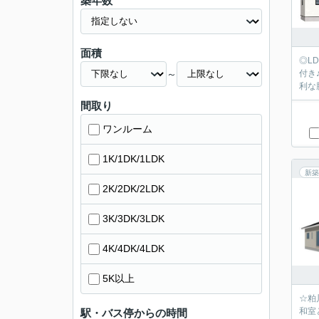
築年数
面積
◎L
～
付き
利な
間取り
ワンルーム
1K/1DK/1LDK
新築
2K/2DK/2LDK
3K/3DK/3LDK
4K/4DK/4LDK
5K以上
☆粕
和室
駅・バス停からの時間