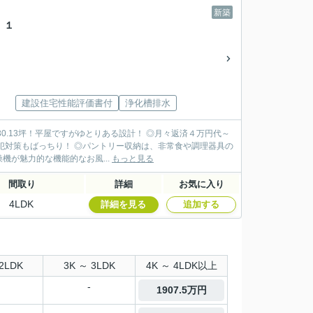
新築
 １
建設住宅性能評価書付
浄化槽排水
0.13坪！平屋ですがゆとりある設計！ ◎月々返済４万円代～
犯対策もばっちり！ ◎パントリー収納は、非常食や調理器具の
機が魅力的な機能的なお風...
もっと見る
間取り
詳細
お気に入り
4LDK
詳細を見る
追加する
2LDK
3K ～ 3LDK
4K ～ 4LDK以上
-
1907.5万円