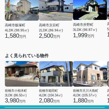
高崎市井野町
高崎市飯塚町
高崎市京目町
5
3LDK (96.87㎡)
4LDK (98.95㎡)
2LDK (86.94㎡)
1,999
1,580
2,500
万円
万円
万円
よく見られている物件
前橋市小相木町
前橋市箱田町
前橋市天川大島町
3LDK (86.50㎡)
4LDK (104.34㎡)
4LDK (105.57㎡)
4
3,980
2,080
1,880
万円
万円
万円