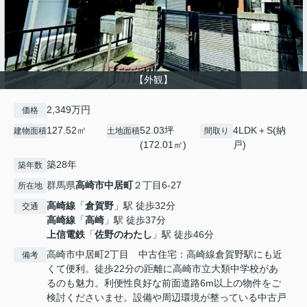
【外観】
2,349万円
価格
127.52㎡
52.03坪
4LDK＋S(納
建物面積
土地面積
間取り
(172.01㎡)
戸)
築28年
築年数
群馬県
高崎市
中居町
２丁目6-27
所在地
高崎線
「
倉賀野
」駅 徒歩32分
交通
高崎線
「
高崎
」駅 徒歩37分
上信電鉄
「
佐野のわたし
」駅 徒歩46分
高崎市中居町2丁目 中古住宅：高崎線倉賀野駅にも近
備考
くて便利。徒歩22分の距離に高崎市立大類中学校があ
るのも魅力。利便性良好な前面道路6m以上の物件をご
検討くださいませ。設備や周辺環境が整っている中古戸