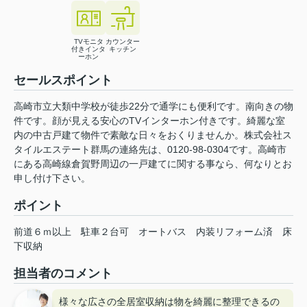
TVモニタ
カウンター
付きインタ
キッチン
ーホン
セールスポイント
高崎市立大類中学校が徒歩22分で通学にも便利です。南向きの物
件です。顔が見える安心のTVインターホン付きです。綺麗な室
内の中古戸建て物件で素敵な日々をおくりませんか。株式会社ス
タイルエステート群馬の連絡先は、0120-98-0304です。高崎市
にある高崎線倉賀野周辺の一戸建てに関する事なら、何なりとお
申し付け下さい。
ポイント
前道６ｍ以上
駐車２台可
オートバス
内装リフォーム済
床
下収納
担当者のコメント
様々な広さの全居室収納は物を綺麗に整理できるの