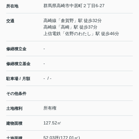
群馬県
高崎市
中居町
２丁目6-27
所在地
高崎線
「
倉賀野
」駅 徒歩32分
交通
高崎線
「
高崎
」駅 徒歩37分
上信電鉄
「
佐野のわたし
」駅 徒歩46分
-
修繕積立金
-
修繕積立基金
- / -
駐車場 / 月額
その他条件
所有権
土地権利
127.52㎡
建物面積
52.03坪(172.01㎡)
土地面積