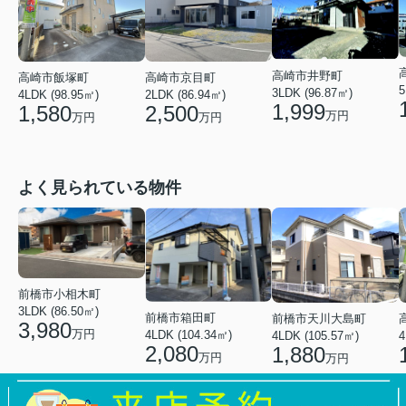
高崎市井野町
高崎市飯塚町
高崎市京目町
5
3LDK (96.87㎡)
4LDK (98.95㎡)
2LDK (86.94㎡)
1,999
1,580
2,500
万円
万円
万円
よく見られている物件
前橋市小相木町
3LDK (86.50㎡)
前橋市箱田町
前橋市天川大島町
3,980
万円
4LDK (104.34㎡)
4LDK (105.57㎡)
4
2,080
1,880
万円
万円