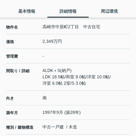
基本情報
詳細情報
周辺環境
高崎市中居町2丁目 中古住宅
物件名
2,349万円
価格
-
管理費
4LDK＋S(納戸)
間取り / 詳細
LDK 18.5帖
/
和室 8.0帖
/
洋室 10.0帖
/
洋室 6.0帖 2室
/
S 3.0帖
南
向き
1997年9月 (築28年)
築年月
中古一戸建 / 木造
種別 / 建物構造