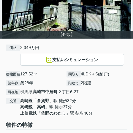
【外観】
2,349万円
価格
支払いシミュレーション
127.52㎡
4LDK＋S(納戸)
建物面積
間取り
築28年
2階建
築年数
階建て
群馬県
高崎市
中居町
２丁目6-27
所在地
高崎線
「
倉賀野
」駅 徒歩32分
交通
高崎線
「
高崎
」駅 徒歩37分
上信電鉄
「
佐野のわたし
」駅 徒歩46分
物件の特徴