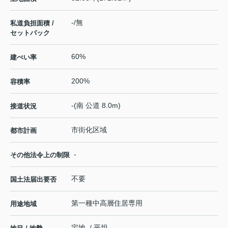
-/無
私道負担面積 /
セットバック
60%
建ぺい率
200%
容積率
-(南 公道 8.0m)
接道状況
市街化区域
都市計画
-
その他法令上の制限
不要
国土法届出要否
第一種中高層住居専用
用途地域
宅地 / 平坦