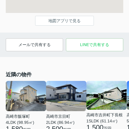
地図アプリで見る
メールで共有する
LINEで共有する
近隣の物件
高崎市吉井町下長根
高崎市飯塚町
高崎市京目町
5
1SLDK (61.14㎡)
4LDK (98.95㎡)
2LDK (86.94㎡)
1,500
1,580
2,500
万円