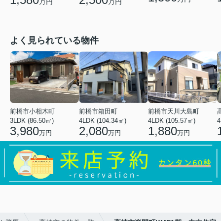
万円
万円
よく見られている物件
前橋市小相木町
前橋市箱田町
前橋市天川大島町
3LDK (86.50㎡)
4LDK (104.34㎡)
4LDK (105.57㎡)
4
3,980
2,080
1,880
万円
万円
万円