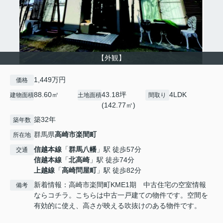
【外観】
1,449万円
価格
88.60㎡
43.18坪
4LDK
建物面積
土地面積
間取り
(142.77㎡)
築32年
築年数
群馬県
高崎市
楽間町
所在地
信越本線
「
群馬八幡
」駅 徒歩57分
交通
信越本線
「
北高崎
」駅 徒歩74分
上越線
「
高崎問屋町
」駅 徒歩82分
新着情報：高崎市楽間町KME1期 中古住宅の空室情報
備考
ならコチラ。こちらは中古一戸建ての物件です。空間を
有効的に使え、高さが映える吹抜けのある物件です。