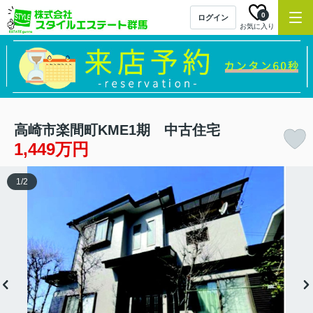
0
ログイン
お気に入り
高崎市楽間町KME1期 中古住宅
1,449万円
1
/
2