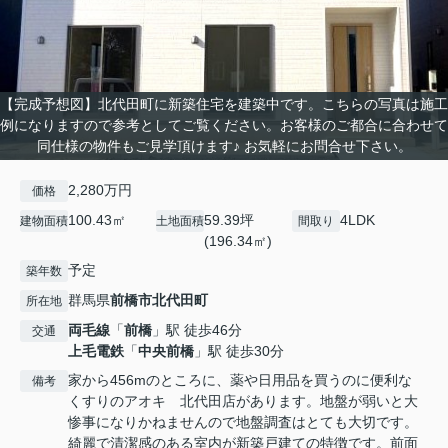
【完成予想図】北代田町に新築住宅を建築中です。こちらの写真は施工
例になりますので参考としてご覧ください。お客様のご都合に合わせて
同仕様の物件もご見学頂けます♪ お気軽にお問合せ下さい。
2,280万円
価格
100.43㎡
59.39坪
4LDK
建物面積
土地面積
間取り
(196.34㎡)
予定
築年数
群馬県
前橋市
北代田町
所在地
両毛線
「
前橋
」駅 徒歩46分
交通
上毛電鉄
「
中央前橋
」駅 徒歩30分
家から456mのところに、薬や日用品を買うのに便利な
備考
くすりのアオキ 北代田店があります。地盤が弱いと大
惨事になりかねませんので地盤調査はとても大切です。
綺麗で清潔感のある室内が新築戸建ての特徴です。前面