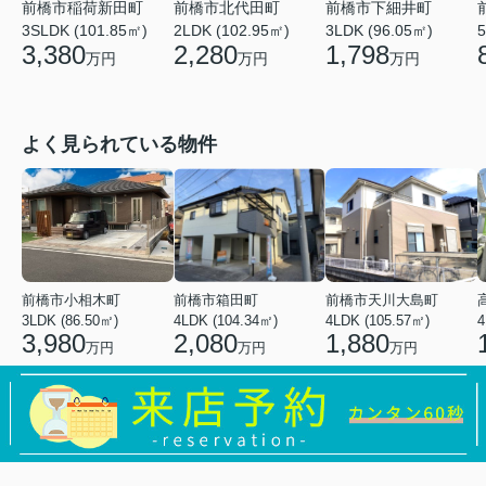
前橋市稲荷新田町
前橋市北代田町
前橋市下細井町
3SLDK (101.85㎡)
2LDK (102.95㎡)
3LDK (96.05㎡)
5
3,380
2,280
1,798
万円
万円
万円
よく見られている物件
前橋市小相木町
前橋市箱田町
前橋市天川大島町
3LDK (86.50㎡)
4LDK (104.34㎡)
4LDK (105.57㎡)
4
3,980
2,080
1,880
万円
万円
万円