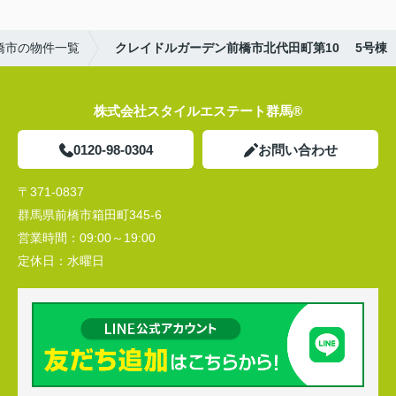
橋市の物件一覧
クレイドルガーデン前橋市北代田町第10 5号棟
株式会社スタイルエステート群馬®
0120-98-0304
お問い合わせ
〒371-0837
群馬県前橋市箱田町345-6
営業時間：
09:00～19:00
定休日：
水曜日