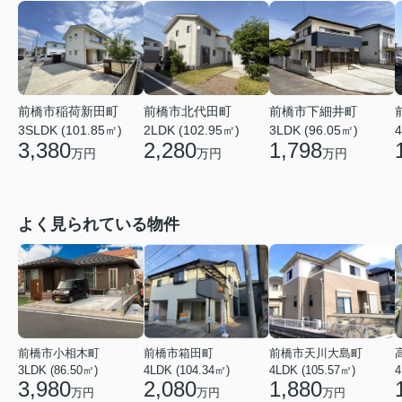
前橋市稲荷新田町
前橋市北代田町
前橋市下細井町
3SLDK (101.85㎡)
2LDK (102.95㎡)
3LDK (96.05㎡)
4
3,380
2,280
1,798
万円
万円
万円
よく見られている物件
前橋市小相木町
前橋市箱田町
前橋市天川大島町
3LDK (86.50㎡)
4LDK (104.34㎡)
4LDK (105.57㎡)
4
3,980
2,080
1,880
万円
万円
万円