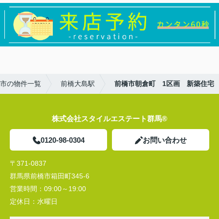
市の物件一覧
前橋大島駅
前橋市朝倉町 1区画 新築住宅
株式会社スタイルエステート群馬®
0120-98-0304
お問い合わせ
〒371-0837
群馬県前橋市箱田町345-6
営業時間：
09:00～19:00
定休日：
水曜日