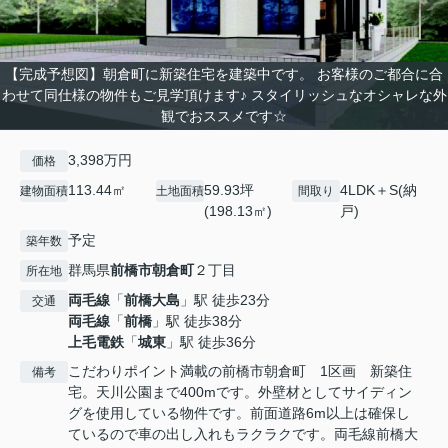
【完成予想図】朝倉町に新築住宅を建築中です。 お客様のご都合に合
わせて同仕様の物件もご見学頂けます♪ スタイリッシュなオシャレな外
観でおススメです☆
3,398万円
価格
113.44㎡
59.93坪
4LDK＋S(納
建物面積
土地面積
間取り
(198.13㎡)
戸)
予定
築年数
群馬県
前橋市
朝倉町
２丁目
所在地
両毛線
「
前橋大島
」駅 徒歩23分
交通
両毛線
「
前橋
」駅 徒歩38分
上毛電鉄
「
城東
」駅 徒歩36分
こだわりポイント満載の前橋市朝倉町 1区画 新築住
備考
宅。天川公園まで400mです。外壁材としてサイディン
グを使用している物件です。前面道路6m以上は確保し
ているので車の出し入れもラクラクです。両毛線前橋大