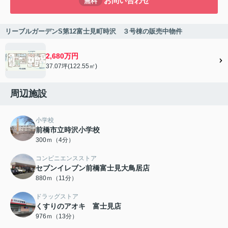
お問い合わせ
無料
リーブルガーデンS第12富士見町時沢 ３号棟の販売中物件
2,680万円
37.07坪(122.55㎡)
周辺施設
小学校
前橋市立時沢小学校
300ｍ（4分）
コンビニエンスストア
セブンイレブン前橋富士見大鳥居店
880ｍ（11分）
ドラッグストア
くすりのアオキ 富士見店
976ｍ（13分）