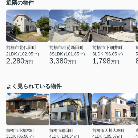
近隣の物件
前橋市北代田町
前橋市稲荷新田町
前橋市下細井町
2LDK (102.95㎡)
3SLDK (101.85㎡)
3LDK (96.05㎡)
5
2,280
3,380
1,798
万円
万円
万円
よく見られている物件
前橋市小相木町
前橋市箱田町
前橋市天川大島町
3LDK (86.50㎡)
4LDK (104.34㎡)
4LDK (105.57㎡)
4