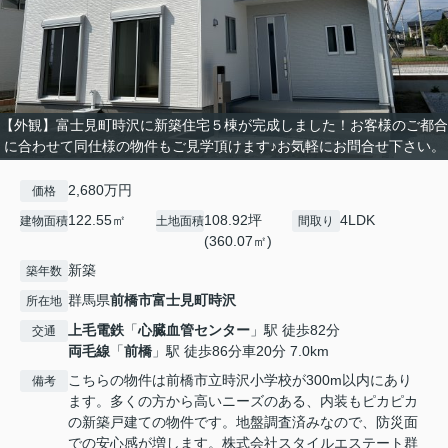
【外観】富士見町時沢に新築住宅５棟が完成しました！お客様のご都合
に合わせて同仕様の物件もご見学頂けます♪お気軽にお問合せ下さい。
2,680万円
価格
122.55㎡
108.92坪
4LDK
建物面積
土地面積
間取り
(360.07㎡)
新築
築年数
群馬県
前橋市
富士見町時沢
所在地
上毛電鉄
「
心臓血管センター
」駅 徒歩82分
交通
両毛線
「
前橋
」駅 徒歩86分車20分 7.0km
こちらの物件は前橋市立時沢小学校が300m以内にあり
備考
ます。多くの方から高いニーズのある、内装もピカピカ
の新築戸建ての物件です。地盤調査済みなので、防災面
での安心感が増します。株式会社スタイルエステート群