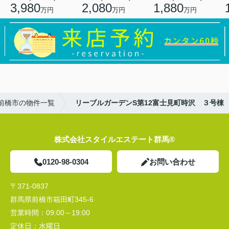
3,980
2,080
1,880
万円
万円
万円
前橋市の物件一覧
リーブルガーデンS第12富士見町時沢 ３号棟
株式会社スタイルエステート群馬®
0120-98-0304
お問い合わせ
〒371-0837
群馬県前橋市箱田町345-6
営業時間：
09:00～19:00
定休日：
水曜日