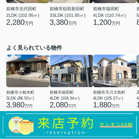
前橋市北代田町
前橋市稲荷新田町
前橋市箱田町
2LDK (102.95㎡)
3SLDK (101.85㎡)
4LDK (110.74㎡)
5
2,280
3,380
1,200
万円
万円
万円
よく見られている物件
前橋市小相木町
前橋市箱田町
前橋市天川大島町
3LDK (86.50㎡)
4LDK (104.34㎡)
4LDK (105.57㎡)
4
3,980
2,080
1,880
万円
万円
万円