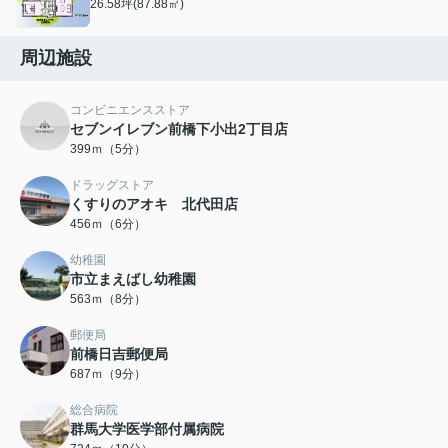
26.58坪(87.88㎡)
周辺施設
コンビニエンスストア
セブンイレブン前橋下小出2丁目店
399ｍ（5分）
ドラッグストア
くすりのアオキ 北代田店
456ｍ（6分）
幼稚園
市立まえばし幼稚園
563ｍ（8分）
郵便局
前橋日吉郵便局
687ｍ（9分）
総合病院
群馬大学医学部付属病院