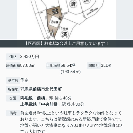
【区画図】駐車場2台以上ご用意しています！
2,430万円
価格
87.88㎡
58.54坪
3LDK
建物面積
土地面積
間取り
(193.54㎡)
予定
築年数
群馬県
前橋市
北代田町
所在地
両毛線
「
前橋
」駅 徒歩46分
交通
上毛電鉄
「
中央前橋
」駅 徒歩30分
前面道路6m以上という駐車もラクラクな物件となって
備考
おります。こちらは清潔感のある新築戸建て物件です。
地盤が弱いと大惨事になりかねませんので地盤調査はと
ても大切です。