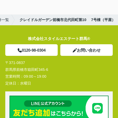
件一覧
クレイドルガーデン前橋市北代田町第10 7号棟（平屋）
株式会社スタイルエステート群馬®
0120-98-0304
お問い合わせ
〒371-0837
群馬県前橋市箱田町345-6
営業時間：
09:00～19:00
定休日：
水曜日