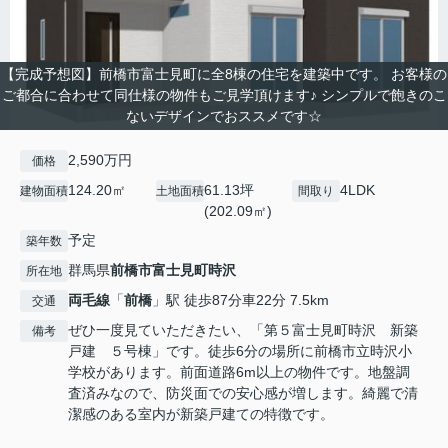
【完成予想図】前橋市富士見町に全8棟の住宅を建築中です。 お客様の
ご都合に合わせて同仕様の物件もご見学頂けます♪ シンプルで飽きのこ
ないデザインでおススメです☆
2,590万円
価格
124.20㎡
61.13坪
4LDK
建物面積
土地面積
間取り
(202.09㎡)
予定
築年数
群馬県
前橋市
富士見町時沢
所在地
両毛線
「
前橋
」駅 徒歩87分車22分 7.5km
交通
ぜひ一度見ていただきたい、「第５富士見町時沢 新築
備考
戸建 ５号棟」です。徒歩6分の場所に前橋市立時沢小
学校があります。前面道路6m以上の物件です。地盤調
査済みなので、防災面での安心感が増します。綺麗で清
潔感のある室内が新築戸建ての特徴です。