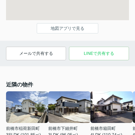
地図アプリで見る
メールで共有する
LINEで共有する
近隣の物件
前橋市稲荷新田町
前橋市下細井町
前橋市箱田町
3SLDK (101.85㎡)
3LDK (96.05㎡)
4LDK (110.74㎡)
4