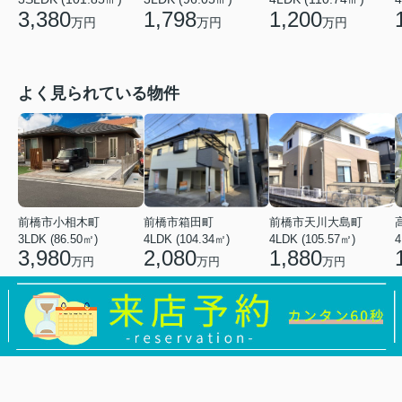
3,380
1,798
1,200
万円
万円
万円
よく見られている物件
前橋市小相木町
前橋市箱田町
前橋市天川大島町
3LDK (86.50㎡)
4LDK (104.34㎡)
4LDK (105.57㎡)
4
3,980
2,080
1,880
万円
万円
万円