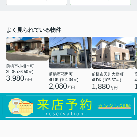
よく見られている物件
前橋市小相木町
3LDK (86.50㎡)
前橋市箱田町
前橋市天川大島町
3,980
万円
4LDK (104.34㎡)
4LDK (105.57㎡)
4
2,080
1,880
万円
万円