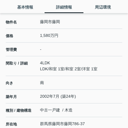
基本情報
詳細情報
周辺環境
藤岡市藤岡
物件名
1,580万円
価格
-
管理費
4LDK
間取り / 詳細
LDK
/
和室 1室
/
和室 2室
/
洋室 1室
南
向き
2002年7月 (築24年)
築年月
中古一戸建 / 木造
種別 / 建物構造
群馬県
藤岡市
藤岡
786-37
所在地