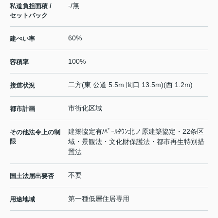
-/無
私道負担面積 /
セットバック
60%
建ぺい率
100%
容積率
二方(東 公道 5.5m 間口 13.5m)(西 1.2m)
接道状況
市街化区域
都市計画
建築協定有/ﾊﾟｰﾙﾀｳﾝ北ノ原建築協定・22条区
その他法令上の制
限
域・景観法・文化財保護法・都市再生特別措
置法
不要
国土法届出要否
第一種低層住居専用
用途地域