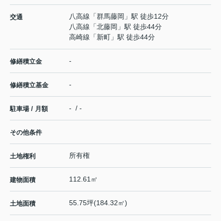
八高線
「
群馬藤岡
」駅 徒歩12分
交通
八高線
「
北藤岡
」駅 徒歩44分
高崎線
「
新町
」駅 徒歩44分
-
修繕積立金
-
修繕積立基金
- / -
駐車場 / 月額
その他条件
所有権
土地権利
112.61㎡
建物面積
55.75坪(184.32㎡)
土地面積