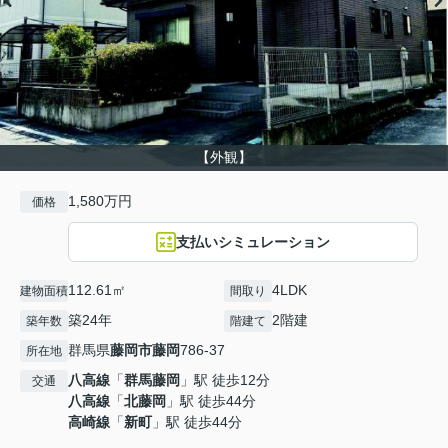
【外観】
1,580万円
価格
支払いシミュレーション
112.61㎡
4LDK
建物面積
間取り
築24年
2階建
築年数
階建て
群馬県
藤岡市
藤岡
786-37
所在地
八高線
「
群馬藤岡
」駅 徒歩12分
交通
八高線
「
北藤岡
」駅 徒歩44分
高崎線
「
新町
」駅 徒歩44分