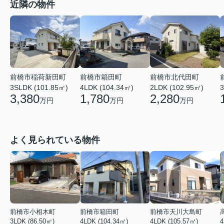
近隣の物件
前橋市稲荷新田町
前橋市箱田町
前橋市北代田町
3SLDK (101.85㎡)
4LDK (104.34㎡)
2LDK (102.95㎡)
3
3,380
1,780
2,280
万円
万円
万円
よく見られている物件
前橋市小相木町
前橋市箱田町
前橋市天川大島町
3LDK (86.50㎡)
4LDK (104.34㎡)
4LDK (105.57㎡)
4