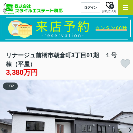
0
ログイン
お気に入り
リナージュ前橋市朝倉町3丁目01期 １号
棟（平屋）
3,380万円
1
/
32