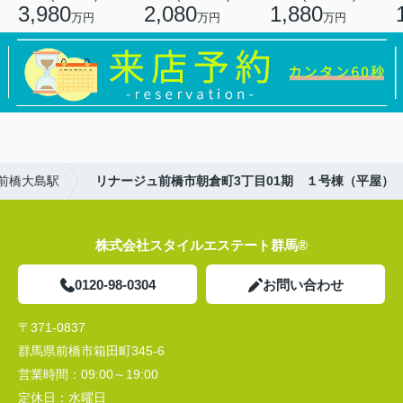
3,980
2,080
1,880
万円
万円
万円
前橋大島駅
リナージュ前橋市朝倉町3丁目01期 １号棟（平屋）
株式会社スタイルエステート群馬®
0120-98-0304
お問い合わせ
〒371-0837
群馬県前橋市箱田町345-6
営業時間：
09:00～19:00
定休日：
水曜日