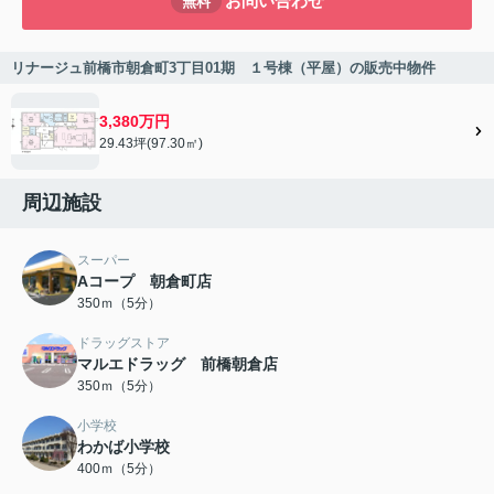
お問い合わせ
無料
リナージュ前橋市朝倉町3丁目01期 １号棟（平屋）の販売中物件
3,380万円
29.43坪(97.30㎡)
周辺施設
スーパー
Aコープ 朝倉町店
350ｍ（5分）
ドラッグストア
マルエドラッグ 前橋朝倉店
350ｍ（5分）
小学校
わかば小学校
400ｍ（5分）