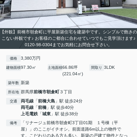
【外観】前橋市朝倉町に平屋新築住宅を建築中です。シンプルで飽きの
こない外観です♪ お客様のご都合に合わせていつでもご見学頂けます♪
0120-98-0304までお気軽にお問合せ下さい。
3,380万円
価格
97.30㎡
66.86坪
3LDK
建物面積
土地面積
間取り
(221.04㎡)
新築
築年数
群馬県
前橋市
朝倉町
３丁目
所在地
両毛線
「
前橋大島
」駅 徒歩24分
交通
両毛線
「
前橋
」駅 徒歩40分
上毛電鉄
「
城東
」駅 徒歩38分
「リナージュ前橋市朝倉町3丁目01期 １号棟（平
備考
屋）」のここがイチオシ。前面道路6m以上の物件で
す。こだわりのある方も多い、新築の戸建て物件となっ