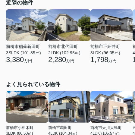
近隣の物件
前橋市稲荷新田町
前橋市北代田町
前橋市下細井町
3SLDK (101.85㎡)
2LDK (102.95㎡)
3LDK (96.05㎡)
4
3,380
2,280
1,798
万円
万円
万円
よく見られている物件
前橋市小相木町
前橋市箱田町
前橋市天川大島町
3LDK (86.50㎡)
4LDK (104.34㎡)
4LDK (105.57㎡)
4