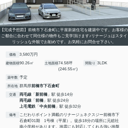
【完成予想図】前橋市下石倉町に平屋新築住宅を建築中です。お客様の
ご都合に合わせて同仕様の物件もご見学頂けます♪リナージュはスタイ
リッシュな外観でお勧めです。お気軽にお問合せ下さい。
3,580万円
価格
90.26㎡
74.58坪
3LDK
建物面積
土地面積
間取り
(246.55㎡)
予定
築年数
群馬県
前橋市
下石倉町
所在地
両毛線
「
新前橋
」駅 徒歩14分
交通
両毛線
「
前橋
」駅 徒歩24分
上毛電鉄
「
中央前橋
」駅 徒歩32分
こだわりポイント満載のリナージュネクスジー前橋市下
備考
石倉町01期 1号棟（平屋）。徒歩18分の場所に元総社
南小学校があります。地震にも対応してくれる強い地盤