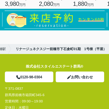
3,980
2,080
1,880
万円
万円
万円
橋駅
リナージュネクスジー前橋市下石倉町01期 1号棟（平屋）
株式会社スタイルエステート群馬®
0120-98-0304
お問い合わせ
〒371-0837
群馬県前橋市箱田町345-6
営業時間：
09:00～19:00
定休日：
水曜日