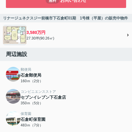
お問い合わせ
無料
リナージュネクスジー前橋市下石倉町01期 1号棟（平屋）の販売中物件
3,580万円
27.30坪(90.26㎡)
周辺施設
郵便局
石倉郵便局
160ｍ（2分）
コンビニエンスストア
セブンイレブン下石倉店
350ｍ（5分）
保育園
石倉町保育園
483ｍ（7分）