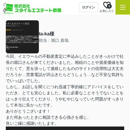
0
ログイン
お気に入り
ta-ka様
担当：堀口 真哉
今回、イエウールの不動産査定に申込みしたことがきっかけで社
長の堀口さんが来てくださいました。相続のことや資産価値を知
りたくて、意を決っして連絡したもののサイトの信用性は大丈夫
だろうか…営業電話が沢山きたらどうしょう…など不安な気持ち
でいっぱいでした。
しかし、お話しを聞くにつれ迅速丁寧的確にアドバイスをしてい
ただき、とても安心しました。私に必要なことそうでないことを
はっきり伝えてくださり、うやむやになっていた問題がすっきり
して本当に良かったです。
ありがとうございます！
また何あったときに相談できる心強さを感じ、
良いご縁に感謝いたします。