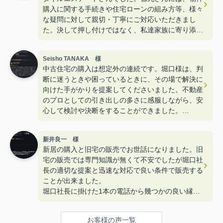
購入に関する手続きや住宅ローンの組み方等、様々
な疑問に対して親切・丁寧にご対応いただきまし
た。決して押し付けではなく、私達家族に寄り添っ
たスタイルをご提案いただいた中で、良いこと悪い
こと含め全て正直にお話しいただいたことが印象的
Seisho TANAKA 様
でした。「この方なら信頼できる」、そう思い安心
中古住宅の購入は想定外の連続です。堀口様は、判
して購入を決めることができました。物件購入後
断に迷うときや困っているときに、その場で解決に
も、困りごとや疑問点があれば親身になってご相談
向けた手がかりを提案してくださいました。不動産
いただき、アフターフォローも万全です。
のプロとしての引き出しの多さに感服しながら、安
大変良いご縁に巡り会うことができました。都丸さ
心して検討や決断をすることができました。
ん、本当にありがとうございました。今後とも是非
Googleの口コミに高い評価が並んでいて、それぞ
よろしくお願いいたします。
れが借り物ではない自分の言葉でコメントを入れて
新井良一 様
いるのを見て、問い合わせをさせていただいたので
新居の購入と旧宅の販売でお世話になりました。旧
すが、お取引を終えた現在、皆様のコメントは嘘で
宅の販売では専門知識が無くて不安でしたが堀口社
はなかったと改めて感じています。大変お世話にな
長の適切な提案と迅速な対応で良い条件で販売する
りました。どうもありがとうございました。
ことが出来ました。
堀口社長に掛けた1本の電話から幾つかの良い縁が
繋がりました。
ありがとうございました。
お客様の声一覧