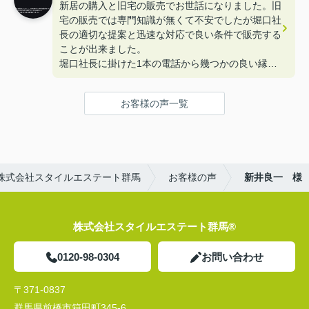
新居の購入と旧宅の販売でお世話になりました。旧
すが、お取引を終えた現在、皆様のコメントは嘘で
宅の販売では専門知識が無くて不安でしたが堀口社
はなかったと改めて感じています。大変お世話にな
長の適切な提案と迅速な対応で良い条件で販売する
りました。どうもありがとうございました。
ことが出来ました。
堀口社長に掛けた1本の電話から幾つかの良い縁が
繋がりました。
ありがとうございました。
お客様の声一覧
株式会社スタイルエステート群馬
お客様の声
新井良一 様
株式会社スタイルエステート群馬®
0120-98-0304
お問い合わせ
〒371-0837
群馬県前橋市箱田町345-6