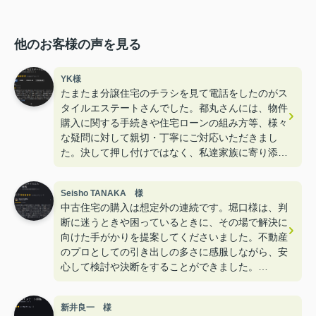
他のお客様の声を見る
YK様
たまたま分譲住宅のチラシを見て電話をしたのがス
タイルエステートさんでした。都丸さんには、物件
購入に関する手続きや住宅ローンの組み方等、様々
な疑問に対して親切・丁寧にご対応いただきまし
た。決して押し付けではなく、私達家族に寄り添っ
たスタイルをご提案いただいた中で、良いこと悪い
こと含め全て正直にお話しいただいたことが印象的
Seisho TANAKA 様
でした。「この方なら信頼できる」、そう思い安心
中古住宅の購入は想定外の連続です。堀口様は、判
して購入を決めることができました。物件購入後
断に迷うときや困っているときに、その場で解決に
も、困りごとや疑問点があれば親身になってご相談
向けた手がかりを提案してくださいました。不動産
いただき、アフターフォローも万全です。
のプロとしての引き出しの多さに感服しながら、安
大変良いご縁に巡り会うことができました。都丸さ
心して検討や決断をすることができました。
ん、本当にありがとうございました。今後とも是非
Googleの口コミに高い評価が並んでいて、それぞ
よろしくお願いいたします。
れが借り物ではない自分の言葉でコメントを入れて
新井良一 様
いるのを見て、問い合わせをさせていただいたので