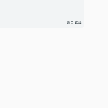
堀口 真哉