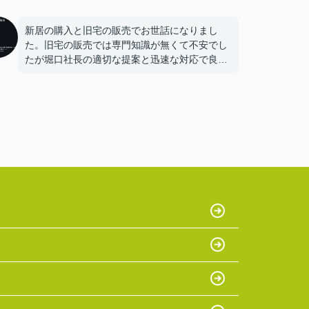
新居の購入と旧宅の販売でお世話になりまし
た。旧宅の販売では専門知識が無くて不安でし
たが堀口社長の適切な提案と迅速な対応で良い
条件で販売することが出来ました。
堀口社長に掛けた1本の電話から幾つかの良い
縁が繋がりました。
ありがとうございました。