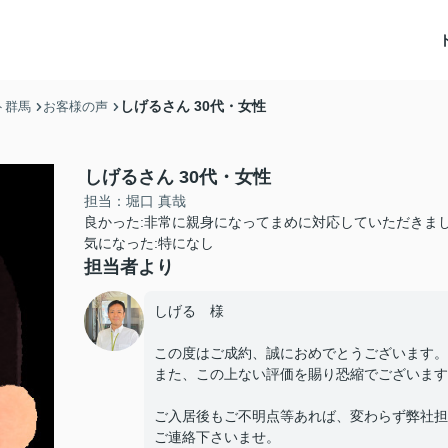
しげるさん 30代・女性
ト群馬
お客様の声
しげるさん 30代・女性
担当：堀口 真哉
良かった:非常に親身になってまめに対応していただきま
気になった:特になし
担当者より
しげる 様
この度はご成約、誠におめでとうございます。
また、この上ない評価を賜り恐縮でございます
ご入居後もご不明点等あれば、変わらず弊社担
ご連絡下さいませ。