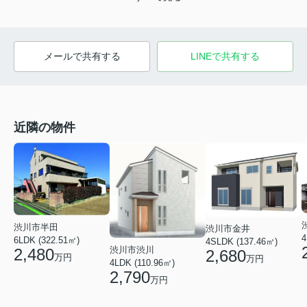
メールで共有する
LINEで共有する
近隣の物件
渋川市半田
渋川市金井
4
6LDK (322.51㎡)
4SLDK (137.46㎡)
渋川市渋川
2,480
2,680
万円
万円
4LDK (110.96㎡)
2,790
万円