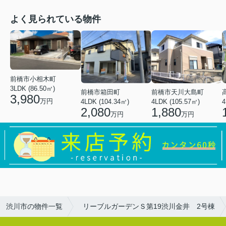
よく見られている物件
前橋市小相木町
3LDK (86.50㎡)
前橋市箱田町
前橋市天川大島町
3,980
万円
4LDK (104.34㎡)
4LDK (105.57㎡)
4
2,080
1,880
万円
万円
渋川市の物件一覧
リーブルガーデンＳ第19渋川金井 2号棟