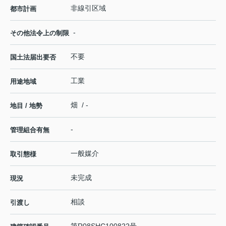
非線引区域
都市計画
-
その他法令上の制限
不要
国土法届出要否
工業
用途地域
畑 / -
地目 / 地勢
-
管理組合有無
一般媒介
取引態様
未完成
現況
相談
引渡し
第R08SHC100822号