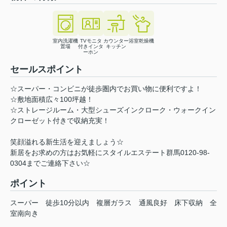
室内洗濯機
TVモニタ
カウンター
浴室乾燥機
置場
付きインタ
キッチン
ーホン
セールスポイント
☆スーパー・コンビニが徒歩圏内でお買い物に便利ですよ！
☆敷地面積広々100坪越！
☆ストレージルーム・大型シューズインクローク・ウォークイン
クローゼット付きで収納充実！
笑顔溢れる新生活を迎えましょう☆
新居をお求めの方はお気軽にスタイルエステート群馬0120-98-
0304までご連絡下さい☆
ポイント
スーパー
徒歩10分以内
複層ガラス
通風良好
床下収納
全
室南向き