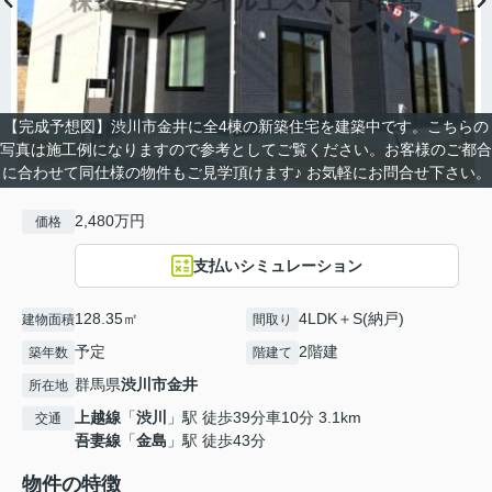
【完成予想図】渋川市金井に全4棟の新築住宅を建築中です。こちらの
写真は施工例になりますので参考としてご覧ください。お客様のご都合
に合わせて同仕様の物件もご見学頂けます♪ お気軽にお問合せ下さい。
2,480万円
価格
支払いシミュレーション
128.35㎡
4LDK＋S(納戸)
建物面積
間取り
予定
2階建
築年数
階建て
群馬県
渋川市
金井
所在地
上越線
「
渋川
」駅 徒歩39分車10分 3.1km
交通
吾妻線
「
金島
」駅 徒歩43分
物件の特徴