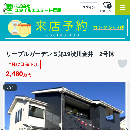
0
ログイン
お気に入り
リーブルガーデンＳ第19渋川金井 2号棟
7月27日 値下げ
2,480
万円
1
/
24