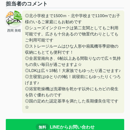
担当者のコメント
◎北小学校まで1500ｍ・北中学校まで1100mでお子
様のいるご家庭にもお勧めです
◎シューズインクロークは第二玄関としてもご利用
西岡 美晴
可能です。広さも十分あるので物置代わりとしても
ご利用可能です
◎ストレージルームはひな人形や扇風機等季節物の
収納にもとても便利です！
◎全居室南向き、6帖以上ある間取りなので広々気持
ちの良い毎日が過ごせますよ☆
◎LDKは広々18帖！大家族でもゆったり過ごせます♪
◎主寝室はゆとりの9帖！就寝前にもゆったりくつろ
げます♪
◎浴室乾燥機は洗濯物を乾かす以外にもカビの発生
を防ぐ優れものです
◎国の定めた認定基準を満たした長期優良住宅です
☆
LINEからお問い合わせ
無料