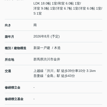
LDK 18.0帖 1室
/
和室 6.0帖 1室
/
洋室 9.0帖 1室
/
洋室 6.7帖 1室
/
洋室 6.0帖 1室
/
S 1室
南
向き
2026年8月 (予定)
築年月
新築一戸建 / 木造
種別 / 建物構造
群馬県
渋川市
金井
所在地
上越線
「
渋川
」駅 徒歩39分車10分 3.1km
交通
吾妻線
「
金島
」駅 徒歩43分
-
修繕積立金
-
修繕積立基金