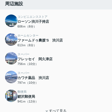
周辺施設
コンビニエンスストア
ローソン渋川子持店
606ｍ（8分）
ホームセンター
ファームドゥ農援’S 渋川店
613ｍ（8分）
スーパー
フレッセイ 阿久津店
756ｍ（10分）
スーパー
カワチ薬品 渋川店
797ｍ（10分）
郵便局
鯉沢郵便局
941ｍ（12分）
すべて見る