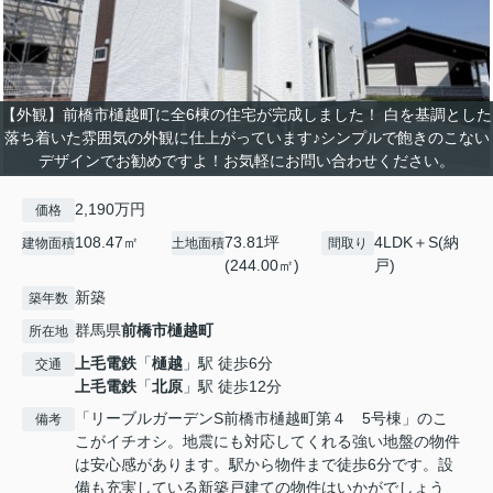
【外観】前橋市樋越町に全6棟の住宅が完成しました！ 白を基調とした
落ち着いた雰囲気の外観に仕上がっています♪シンプルで飽きのこない
デザインでお勧めですよ！お気軽にお問い合わせください。
2,190万円
価格
108.47㎡
73.81坪
4LDK＋S(納
建物面積
土地面積
間取り
(244.00㎡)
戸)
新築
築年数
群馬県
前橋市
樋越町
所在地
上毛電鉄
「
樋越
」駅 徒歩6分
交通
上毛電鉄
「
北原
」駅 徒歩12分
「リーブルガーデンS前橋市樋越町第４ 5号棟」のこ
備考
こがイチオシ。地震にも対応してくれる強い地盤の物件
は安心感があります。駅から物件まで徒歩6分です。設
備も充実している新築戸建ての物件はいかがでしょう