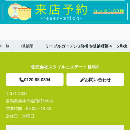
件一覧
樋越駅
リーブルガーデンS前橋市樋越町第４ 5号棟
株式会社スタイルエステート群馬®
0120-98-0304
お問い合わせ
〒371-0837
群馬県前橋市箱田町345-6
営業時間：
09:00～19:00
定休日：
水曜日