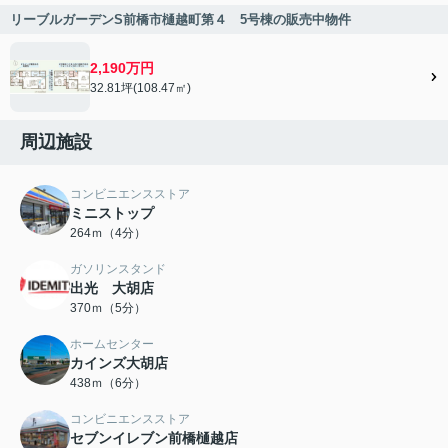
リーブルガーデンS前橋市樋越町第４ 5号棟の販売中物件
2,190万円
32.81坪(108.47㎡)
周辺施設
コンビニエンスストア
ミニストップ
264ｍ（4分）
ガソリンスタンド
出光 大胡店
370ｍ（5分）
ホームセンター
カインズ大胡店
438ｍ（6分）
コンビニエンスストア
セブンイレブン前橋樋越店