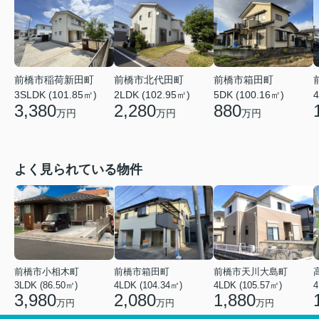
前橋市稲荷新田町
前橋市北代田町
前橋市箱田町
3SLDK (101.85㎡)
2LDK (102.95㎡)
5DK (100.16㎡)
4
3,380
2,280
880
万円
万円
万円
よく見られている物件
前橋市小相木町
前橋市箱田町
前橋市天川大島町
3LDK (86.50㎡)
4LDK (104.34㎡)
4LDK (105.57㎡)
4
3,980
2,080
1,880
万円
万円
万円