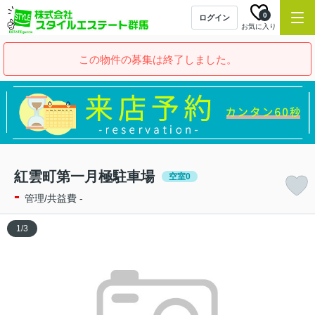
0
ログイン
お気に入り
この物件の募集は終了しました。
紅雲町第一月極駐車場
空室0
-
管理/共益費 -
1
/
3