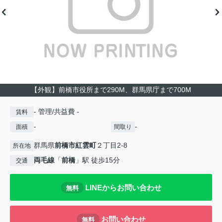
【外観】前橋市役所まで290M、群馬県庁まで700M
- 管理/共益費 -
賃料
-
-
面積
間取り
群馬県
前橋市
紅雲町
２丁目2-8
所在地
両毛線
「
前橋
」駅 徒歩15分
交通
LINEからお問い合わせ
無料
お問い合わせ
無料