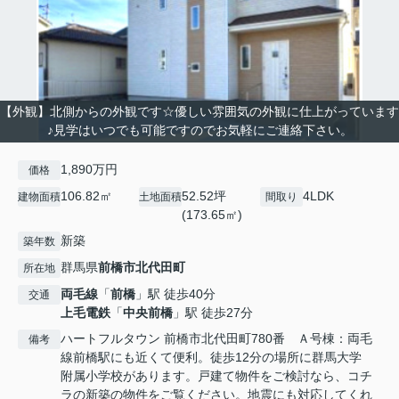
【外観】北側からの外観です☆優しい雰囲気の外観に仕上がっています
♪見学はいつでも可能ですのでお気軽にご連絡下さい。
1,890万円
価格
106.82㎡
52.52坪
4LDK
建物面積
土地面積
間取り
(173.65㎡)
新築
築年数
群馬県
前橋市
北代田町
所在地
両毛線
「
前橋
」駅 徒歩40分
交通
上毛電鉄
「
中央前橋
」駅 徒歩27分
ハートフルタウン 前橋市北代田町780番 Ａ号棟：両毛
備考
線前橋駅にも近くて便利。徒歩12分の場所に群馬大学
附属小学校があります。戸建て物件をご検討なら、コチ
ラの新築の物件をご覧ください。地震にも対応してくれ