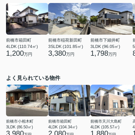
前橋市箱田町
前橋市稲荷新田町
前橋市下細井町
4LDK (110.74㎡)
3SLDK (101.85㎡)
3LDK (96.05㎡)
5
1,200
3,380
1,798
万円
万円
万円
よく見られている物件
前橋市小相木町
前橋市箱田町
前橋市天川大島町
3LDK (86.50㎡)
4LDK (104.34㎡)
4LDK (105.57㎡)
4
3,980
2,080
1,880
万円
万円
万円