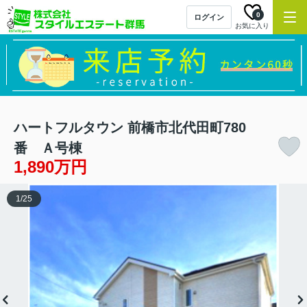
0
ログイン
お気に入り
ハートフルタウン 前橋市北代田町780
番 Ａ号棟
1,890万円
1
/
25