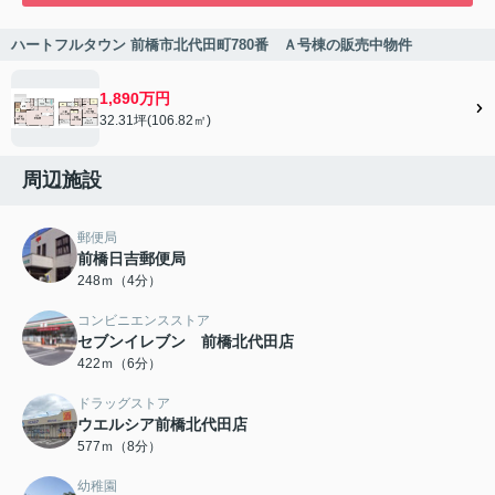
ハートフルタウン 前橋市北代田町780番 Ａ号棟の販売中物件
1,890万円
32.31坪(106.82㎡)
周辺施設
郵便局
前橋日吉郵便局
248ｍ（4分）
コンビニエンスストア
セブンイレブン 前橋北代田店
422ｍ（6分）
ドラッグストア
ウエルシア前橋北代田店
577ｍ（8分）
幼稚園