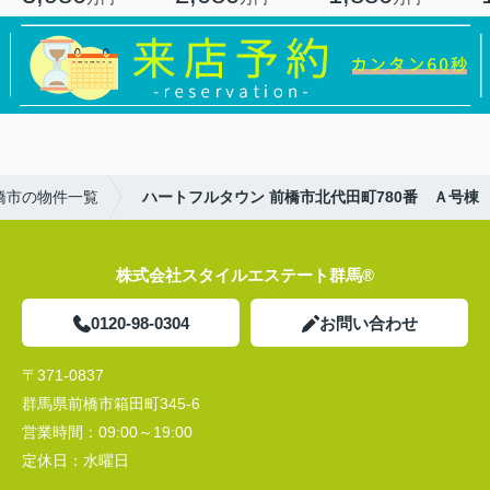
橋市の物件一覧
ハートフルタウン 前橋市北代田町780番 Ａ号棟
株式会社スタイルエステート群馬®
0120-98-0304
お問い合わせ
〒371-0837
群馬県前橋市箱田町345-6
営業時間：
09:00～19:00
定休日：
水曜日