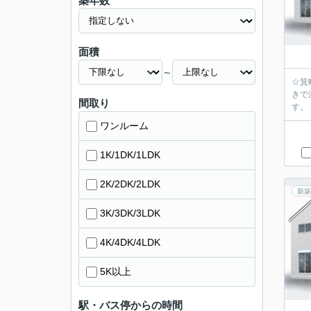
築年数
面積
～
☆箕
きで
間取り
す。
ワンルーム
1K/1DK/1LDK
2K/2DK/2LDK
新築
3K/3DK/3LDK
4K/4DK/4LDK
5K以上
駅・バス停からの時間