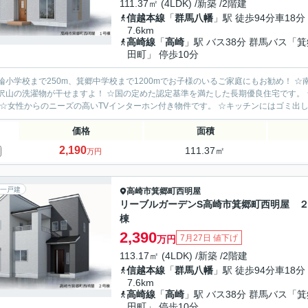
111.37㎡ (4LDK) /新築 /2階建
信越本線
「
群馬八幡
」駅 徒歩94分車18分
7.6km
高崎線
「
高崎
」駅 バス38分 群馬バス「箕
田町」 停歩10分
輪小学校まで250m、箕郷中学校まで1200mでお子様のいるご家庭にもお勧め！ 
沢山の洗濯物が干せますよ！ ☆国の定めた認定基準を満たした長期優良住宅です。
 ☆女性からのニーズの高いTVインターホン付き物件です。 ☆キッチンにはゴミ出し
価格
面積
2,190
111.37㎡
万円
一戸建
高崎市
箕郷町西明屋
リーブルガーデンS高崎市箕郷町西明屋 
棟
2,390
7月27日 値下げ
万円
113.17㎡ (4LDK) /新築 /2階建
信越本線
「
群馬八幡
」駅 徒歩94分車18分
7.6km
高崎線
「
高崎
」駅 バス38分 群馬バス「箕
田町」 停歩10分