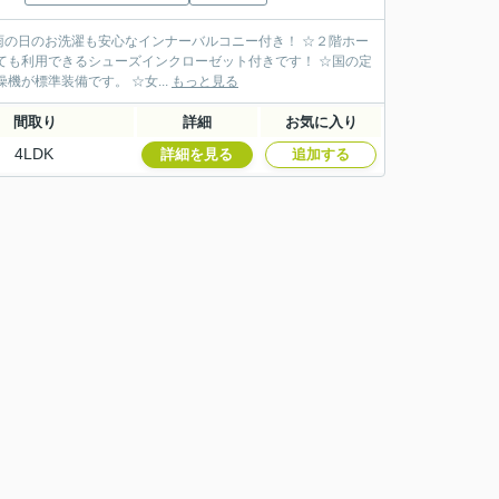
☆雨の日のお洗濯も安心なインナーバルコニー付き！ ☆２階ホー
ても利用できるシューズインクローゼット付きです！ ☆国の定
が標準装備です。 ☆女...
もっと見る
間取り
詳細
お気に入り
4LDK
詳細を見る
追加する