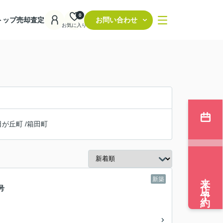
0
トップ
売却査定
お問い合わせ
お気に入り
日が丘町
/
箱田町
来店予約
新築
号