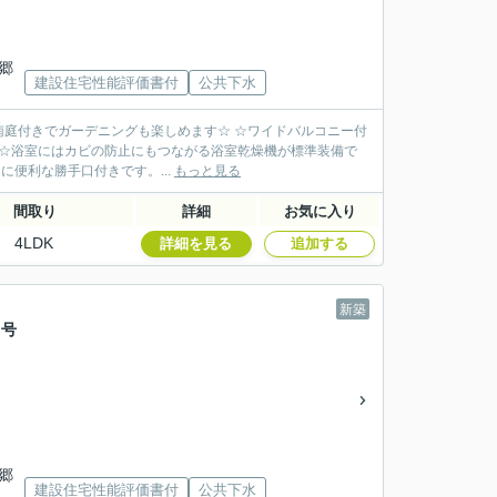
郷
建設住宅性能評価書付
公共下水
☆南庭付きでガーデニングも楽しめます☆ ☆ワイドバルコニー付
 ☆浴室にはカビの防止にもつながる浴室乾燥機が標準装備で
に便利な勝手口付きです。...
もっと見る
間取り
詳細
お気に入り
4LDK
詳細を見る
追加する
新築
２号
郷
建設住宅性能評価書付
公共下水