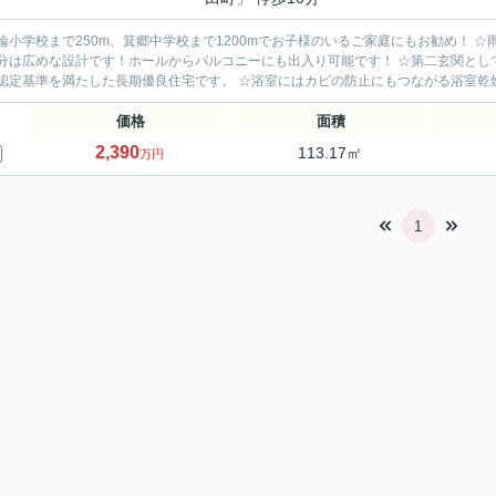
輪小学校まで250m、箕郷中学校まで1200mでお子様のいるご家庭にもお勧め！ 
分は広めな設計です！ホールからバルコニーにも出入り可能です！ ☆第二玄関とし
認定基準を満たした長期優良住宅です。 ☆浴室にはカビの防止にもつながる浴室乾燥機
価格
面積
2,390
113.17㎡
万円
1