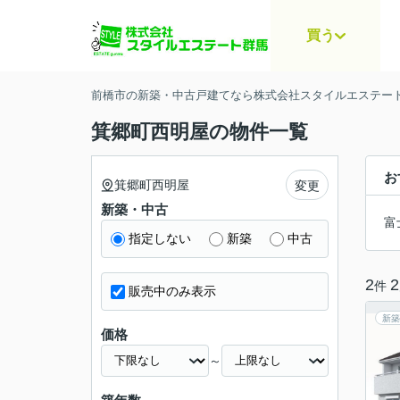
買う
前橋市の新築・中古戸建てなら株式会社スタイルエステー
箕郷町西明屋の物件一覧
お
箕郷町西明屋
変更
新築・中古
富
指定しない
新築
中古
2
2
件
販売中のみ表示
新築
価格
～