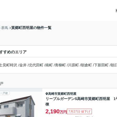
箕郷町西明屋の物件一覧
ト群馬
すすめのエリア
士見町時沢
/
金井
/
北代田町
/
南町
/
青柳町
/
川原町
/
朝倉町
/
下新田町
/
朝
戸
一戸建
高崎市
箕郷町西明屋
リーブルガーデンS高崎市箕郷町西明屋 1
棟
2,190
7月27日 値下げ
万円