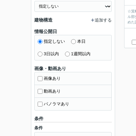
☆箕
ル部
建物構造
追加する
めた
情報公開日
指定しない
本日
3日以内
1週間以内
画像・動画あり
画像あり
動画あり
パノラマあり
条件
条件